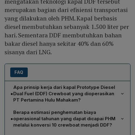
mengatakan teknologi kapal DDF tersebut
merupakan bagian dari efisiensi transportasi
yang dilakukan oleh PHM. Kapal berbasis
diesel membutuhkan sebanyak 1.500 liter per
hari. Sementara DDF membutuhkan bahan
bakar diesel hanya sekitar 40% dan 60%
sisanya dari LNG.
FAQ
Apa prinsip kerja dari kapal Prototype Diesel
•
Dual Fuel (DDF) Crewboat yang dioperasikan
PT Pertamina Hulu Mahakam?
Kapal DDF Crewboat menggunakan mesin diesel yang
Berapa estimasi penghematan biaya
dimodifikasi sehingga dapat beroperasi dengan
•
operasional tahunan yang dapat dicapai PHM
campuran bahan bakar diesel dan gas alam cair (LNG).
melalui konversi 10 crewboat menjadi DDF?
Tabung LNG ditempatkan pada kompartemen tangki
Berdasarkan studi internal PHM, penerapan DDF pada