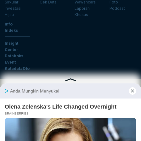
Sirkular
Cek Data
Wawancara
Foto
Investasi
Laporan
Podcast
Hijau
Khusus
Info
Indeks
Insight
Center
Databoks
Event
KatadataOto
Langganan Newsletter
Email
Daftar
Ikuti Kami
Tentang Katadata
Advertising
Karier
Pedoman Media Siber