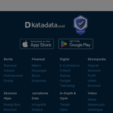
Berita
Finansial
Digital
Ekonopedia
Nasional
Makro
E-Commerce
Sejarah
Industri
Keuangan
Fintech
Ekonomi
Internasional
Bursa
Startup
Profil
Energi
Korporasi
Gadget
Istilah
Teknologi
Ekonomi
Ekonomi
Jurnalisme
In-Depth &
Video
Hijau
Data
Opini
News
Energi Baru
Infografik
Telaah
Wawancara
Ekonomi
Analisis
Opini
Katalogue