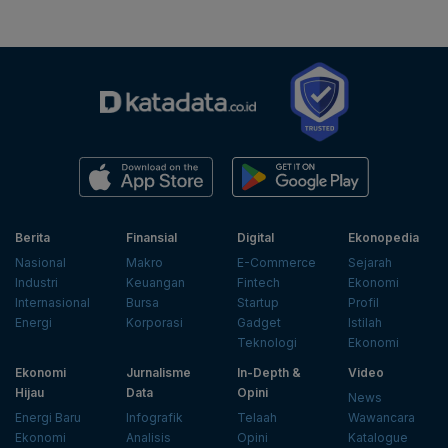
Berita
Finansial
Digital
Ekonopedia
Nasional
Makro
E-Commerce
Sejarah
Industri
Keuangan
Fintech
Ekonomi
Internasional
Bursa
Startup
Profil
Energi
Korporasi
Gadget
Istilah
Teknologi
Ekonomi
Ekonomi
Jurnalisme
In-Depth &
Video
Hijau
Data
Opini
News
Energi Baru
Infografik
Telaah
Wawancara
Ekonomi
Analisis
Opini
Katalogue