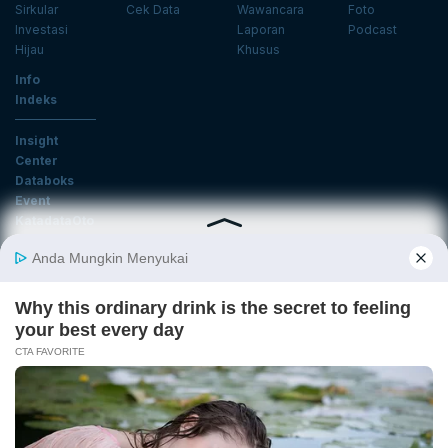
Sirkular
Cek Data
Wawancara
Foto
Investasi
Laporan
Podcast
Hijau
Khusus
Info
Indeks
Insight
Center
Databoks
Event
KatadataOto
Langganan Newsletter
Email
Daftar
Ikuti Kami
Tentang Katadata
Advertising
Karier
Pedoman Media Siber