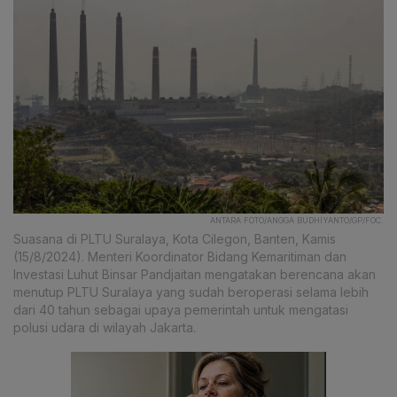
ANTARA FOTO/ANGGA BUDHIYANTO/GP/FOC.
Suasana di PLTU Suralaya, Kota Cilegon, Banten, Kamis
(15/8/2024). Menteri Koordinator Bidang Kemaritiman dan
Investasi Luhut Binsar Pandjaitan mengatakan berencana akan
menutup PLTU Suralaya yang sudah beroperasi selama lebih
dari 40 tahun sebagai upaya pemerintah untuk mengatasi
polusi udara di wilayah Jakarta.