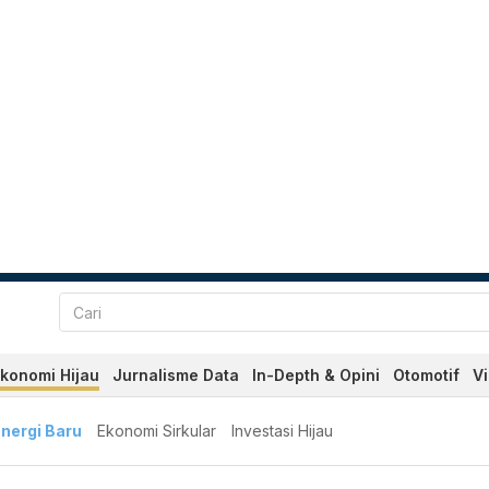
konomi Hijau
Jurnalisme Data
In-Depth & Opini
Otomotif
V
nergi Baru
Ekonomi Sirkular
Investasi Hijau