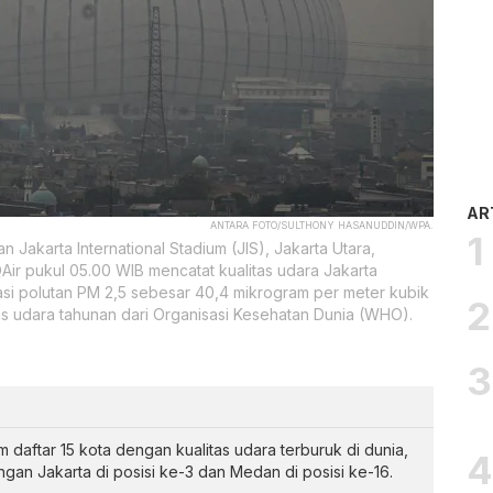
AR
ANTARA FOTO/SULTHONY HASANUDDIN/WPA.
Jakarta International Stadium (JIS), Jakarta Utara,
QAir pukul 05.00 WIB mencatat kualitas udara Jakarta
si polutan PM 2,5 sebesar 40,4 mikrogram per meter kubik
alitas udara tahunan dari Organisasi Kesehatan Dunia (WHO).
daftar 15 kota dengan kualitas udara terburuk di dunia,
ngan Jakarta di posisi ke-3 dan Medan di posisi ke-16.