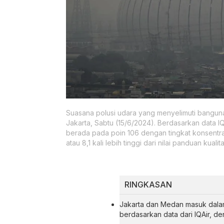
Suasana polusi udara yang menyelimuti bangunan 
Jakarta, Sabtu (15/6/2024). Berdasarkan data I
berada pada poin 106 dengan tingkat konsentra
atau 8,1 kali lebih tinggi dari nilai panduan ku
RINGKASAN
Jakarta dan Medan masuk dalam 
berdasarkan data dari IQAir, de