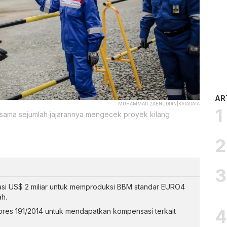
AR
MUHAMMAD ZAENUDDIN|KATADATA
rsama sejumlah jajarannya mengecek proyek kilang
si US$ 2 miliar untuk memproduksi BBM standar EURO4
h.
pres 191/2014 untuk mendapatkan kompensasi terkait