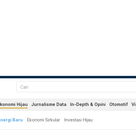
konomi Hijau
Jurnalisme Data
In-Depth & Opini
Otomotif
V
nergi Baru
Ekonomi Sirkular
Investasi Hijau