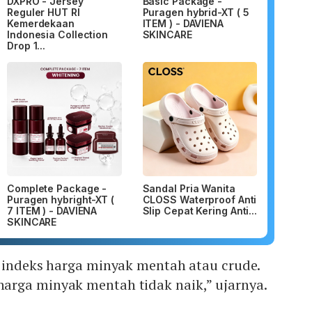
DXPRO - Jersey
Basic Package -
Reguler HUT RI
Puragen hybrid-XT ( 5
Kemerdekaan
ITEM ) - DAVIENA
Indonesia Collection
SKINCARE
Drop 1...
Complete Package -
Sandal Pria Wanita
Puragen hybright-XT (
CLOSS Waterproof Anti
7 ITEM ) - DAVIENA
Slip Cepat Kering Anti...
SKINCARE
i indeks harga minyak mentah atau crude.
rga minyak mentah tidak naik,” ujarnya.