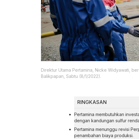
Direktur Utama Pertamina, Nicke Widyawati, be
Balikpapan, Sabtu (8/1/2022).
RINGKASAN
Pertamina membutuhkan investa
dengan kandungan sulfur renda
Pertamina menunggu revisi Per
penambahan biaya produksi.