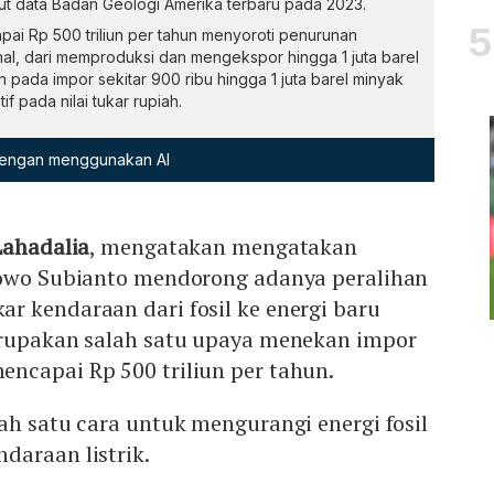
urut data Badan Geologi Amerika terbaru pada 2023.
ai Rp 500 triliun per tahun menyoroti penurunan
al, dari memproduksi dan mengekspor hingga 1 juta barel
 pada impor sekitar 900 ribu hingga 1 juta barel minyak
f pada nilai tukar rupiah.
 dengan menggunakan AI
Lahadalia
, mengatakan mengatakan
bowo Subianto mendorong adanya peralihan
r kendaraan dari fosil ke energi baru
erupakan salah satu upaya menekan impor
ncapai Rp 500 triliun per tahun.
ah satu cara untuk mengurangi energi fosil
daraan listrik.