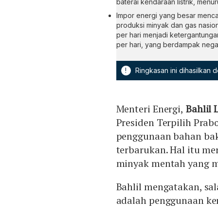
baterai kendaraan listrik, men
Impor energi yang besar mencap
produksi minyak dan gas nasion
per hari menjadi ketergantungan
per hari, yang berdampak negati
!
Ringkasan ini dihasilkan
Menteri Energi,
Bahlil 
Presiden Terpilih Pra
penggunaan bahan baka
terbarukan. Hal itu m
minyak mentah yang me
Bahlil mengatakan, sal
adalah penggunaan ken