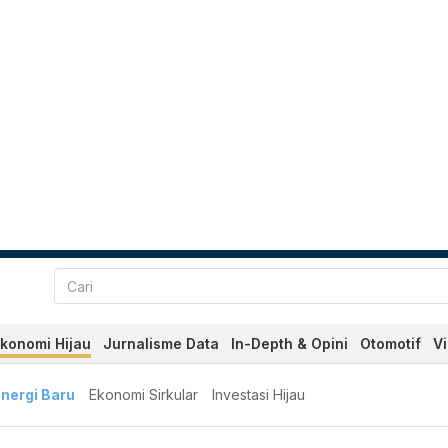
konomi Hijau
Jurnalisme Data
In-Depth & Opini
Otomotif
V
nergi Baru
Ekonomi Sirkular
Investasi Hijau