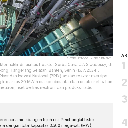
AR
ANTARA FOTO/GALIH PRADIPTA/FOC.
or nuklir di fasilitas Reaktor Serba Guna G.A Siwabessy, di
pong, Tangerang Selatan, Banten, Senin (15/7/2024).
set dan Inovasi Nasional (BRIN) adalah reaktor riset tipe
g kapasitas 30 MWth mampu dimanfaatkan untuk riset bahan
i neutron, riset berkas neutron, dan produksi radioi
rencana membangun tujuh unit Pembangkit Listrik
sia dengan total kapasitas 3.500 megawatt (MW),