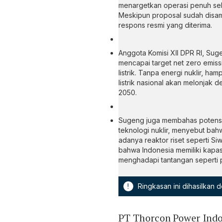
menargetkan operasi penuh se
Meskipun proposal sudah disa
respons resmi yang diterima.
Anggota Komisi XII DPR RI, S
mencapai target net zero emi
listrik. Tanpa energi nuklir, h
listrik nasional akan melonjak
2050.
Sugeng juga membahas potensi
teknologi nuklir, menyebut bah
adanya reaktor riset seperti Si
bahwa Indonesia memiliki kapas
menghadapi tantangan seperti p
!
Ringkasan ini dihasilkan
PT Thorcon Power Ind