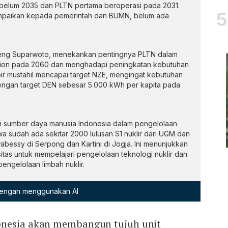
belum 2035 dan PLTN pertama beroperasi pada 2031.
mpaikan kepada pemerintah dan BUMN, belum ada
ugeng Suparwoto, menekankan pentingnya PLTN dalam
ssion pada 2060 dan menghadapi peningkatan kebutuhan
ampir mustahil mencapai target NZE, mengingat kebutuhan
 dengan target DEN sebesar 5.000 kWh per kapita pada
 sumber daya manusia Indonesia dalam pengelolaan
wa sudah ada sekitar 2000 lulusan S1 nuklir dari UGM dan
wabessy di Serpong dan Kartini di Jogja. Ini menunjukkan
itas untuk mempelajari pengelolaan teknologi nuklir dan
engelolaan limbah nuklir.
 dengan menggunakan AI
onesia akan membangun tujuh unit