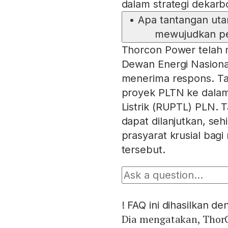
dalam strategi dekarbo
•
Apa tantangan ut
mewujudkan pe
Thorcon Power telah 
Dewan Energi Nasion
menerima respons. T
proyek PLTN ke dala
Listrik (RUPTL) PLN.
dapat dilanjutkan, se
prasyarat krusial bag
tersebut.
!
FAQ ini dihasilkan d
Dia mengatakan, Thor