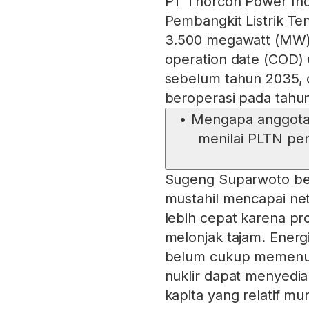
PT Thorcon Power In
Pembangkit Listrik Te
3.500 megawatt (MW).
operation date (COD) 
sebelum tahun 2035, 
beroperasi pada tahu
•
Mengapa anggota 
menilai PLTN pen
Sugeng Suparwoto be
mustahil mencapai net
lebih cepat karena pro
melonjak tajam. Energ
belum cukup memenuh
nuklir dapat menyediak
kapita yang relatif m