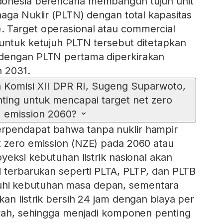
donesia berencana membangun tujuh unit
naga Nuklir (PLTN) dengan total kapasitas
 Target operasional atau commercial
untuk ketujuh PLTN tersebut ditetapkan
dengan PLTN pertama diperkirakan
n 2031.
Komisi XII DPR RI, Sugeng Suparwoto,
ting untuk mencapai target net zero
emission 2060?
rpendapat bahwa tanpa nuklir hampir
 zero emission (NZE) pada 2060 atau
yeksi kebutuhan listrik nasional akan
i terbarukan seperti PLTA, PLTP, dan PLTB
i kebutuhan masa depan, sementara
an listrik bersih 24 jam dengan biaya per
urah, sehingga menjadi komponen penting