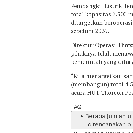
Pembangkit Listrik Ten
total kapasitas 3.500
ditargetkan beroperas
sebelum 2035.
Direktur Operasi
Thorc
pihaknya telah mena
pemerintah yang ditar
“Kita menargetkan sa
(membangun) total 4 Gi
acara HUT Thorcon Powe
FAQ
•
Berapa jumlah uni
direncanakan o