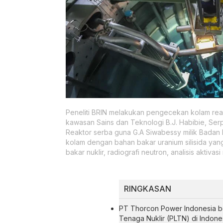
Peneliti BRIN melakukan pengecekan kolam reakt
kawasan Sains dan Teknologi B.J. Habibie, Ser
Reaktor serba guna G.A Siwabessy milik Badan Ri
kolam dengan bahan bakar uranium silisida yan
bakar nuklir, radiografi neutron, analisis aktivas
RINGKASAN
PT Thorcon Power Indonesia be
Tenaga Nuklir (PLTN) di Indone