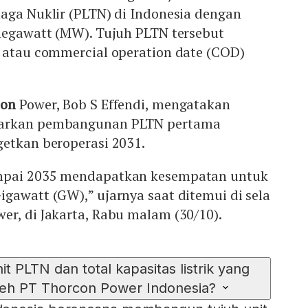
aga Nuklir (PLTN) di Indonesia dengan
 megawatt (MW). Tujuh PLTN tersebut
i atau commercial operation date (COD)
on
Power, Bob S Effendi, mengatakan
warkan pembangunan PLTN pertama
getkan beroperasi 2031.
mpai 2035 mendapatkan kesempatan untuk
gawatt (GW),” ujarnya saat ditemui di sela
r, di Jakarta, Rabu malam (30/10).
t PLTN dan total kapasitas listrik yang
leh PT Thorcon Power Indonesia?