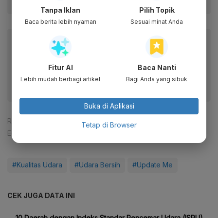
Tanpa Iklan
Pilih Topik
Baca berita lebih nyaman
Sesuai minat Anda
Baca artikel ini lewat aplikasi mobile.
Dapatkan pengalaman membaca lebih nyaman dan nikmati
fitur menarik lainnya lewat aplikasi mobile Katadata.
Fitur AI
Baca Nanti
Lebih mudah berbagi artikel
Bagi Anda yang sibuk
Buka di Aplikasi
Reporter:
Djati Waluyo
Tetap di Browser
Editor:
Agustiyanti
#Kualitas Udara
#Udara Bersih
#Update Me
CEK JUGA DATA INI