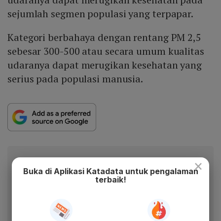
sejumlah segmen populasi yang terpapar.
Kategori berbahaya dengan rentang PM 2,5
sebesar 300-500 atau secara umum kualitas
udaranya dapat merugikan kesehatan yang
serius pada populasi manusia.
×
Berita Katadata.co.id di WhatsApp
Buka di Aplikasi Katadata untuk pengalaman
Anda
terbaik!
Dapatkan akses cepat ke berita terkini dan data
berharga dari WhatsApp Channel Katadata.co.id
Ikuti kami