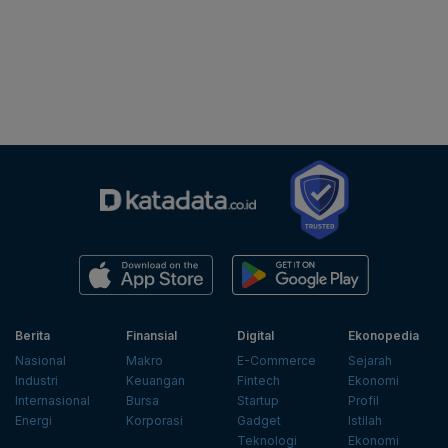
Berita
Finansial
Digital
Ekonopedia
Nasional
Makro
E-Commerce
Sejarah
Industri
Keuangan
Fintech
Ekonomi
Internasional
Bursa
Startup
Profil
Energi
Korporasi
Gadget
Istilah
Teknologi
Ekonomi