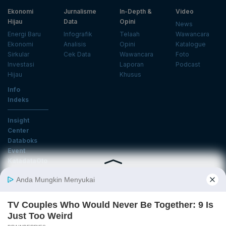
Ekonomi
Jurnalisme
In-Depth &
Video
Hijau
Data
Opini
News
Energi Baru
Infografik
Telaah
Wawancara
Ekonomi
Analisis
Opini
Katalogue
Sirkular
Cek Data
Wawancara
Foto
Investasi
Laporan
Podcast
Hijau
Khusus
Info
Indeks
Insight
Center
Databoks
Event
KatadataOto
Langganan Newsletter
Email
Daftar