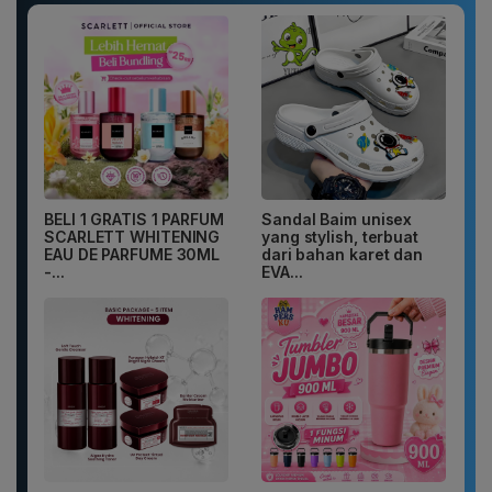
BELI 1 GRATIS 1 PARFUM
Sandal Baim unisex
SCARLETT WHITENING
yang stylish, terbuat
EAU DE PARFUME 30ML
dari bahan karet dan
-...
EVA...