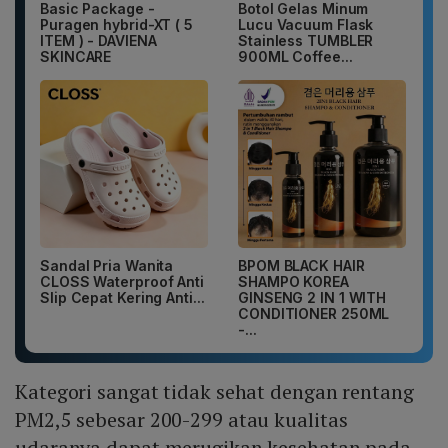
Basic Package -
Botol Gelas Minum
Puragen hybrid-XT ( 5
Lucu Vacuum Flask
ITEM ) - DAVIENA
Stainless TUMBLER
SKINCARE
900ML Coffee...
Sandal Pria Wanita
BPOM BLACK HAIR
CLOSS Waterproof Anti
SHAMPO KOREA
Slip Cepat Kering Anti...
GINSENG 2 IN 1 WITH
CONDITIONER 250ML
-...
Kategori sangat tidak sehat dengan rentang
PM2,5 sebesar 200-299 atau kualitas
udaranya dapat merugikan kesehatan pada