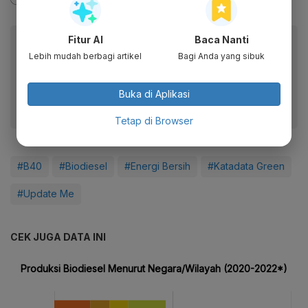
Fitur AI
Baca Nanti
Baca artikel ini lewat aplikasi mobile.
Lebih mudah berbagi artikel
Bagi Anda yang sibuk
Dapatkan pengalaman membaca lebih nyaman dan nikmati
fitur menarik lainnya lewat aplikasi mobile Katadata.
Buka di Aplikasi
Tetap di Browser
#B40
#Biodiesel
#Energi Bersih
#Katadata Green
#Update Me
CEK JUGA DATA INI