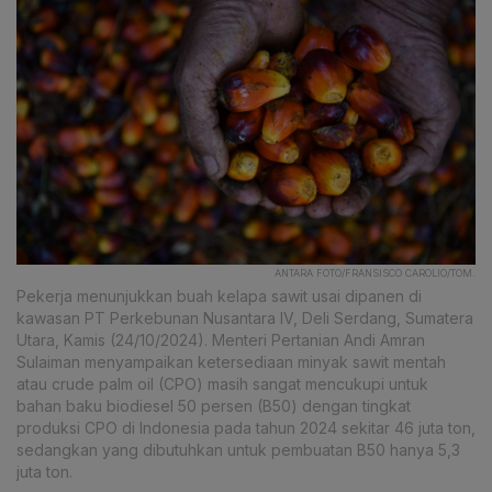
ANTARA FOTO/FRANSISCO CAROLIO/TOM.
Pekerja menunjukkan buah kelapa sawit usai dipanen di
kawasan PT Perkebunan Nusantara IV, Deli Serdang, Sumatera
Utara, Kamis (24/10/2024). Menteri Pertanian Andi Amran
Sulaiman menyampaikan ketersediaan minyak sawit mentah
atau crude palm oil (CPO) masih sangat mencukupi untuk
bahan baku biodiesel 50 persen (B50) dengan tingkat
produksi CPO di Indonesia pada tahun 2024 sekitar 46 juta ton,
sedangkan yang dibutuhkan untuk pembuatan B50 hanya 5,3
juta ton.