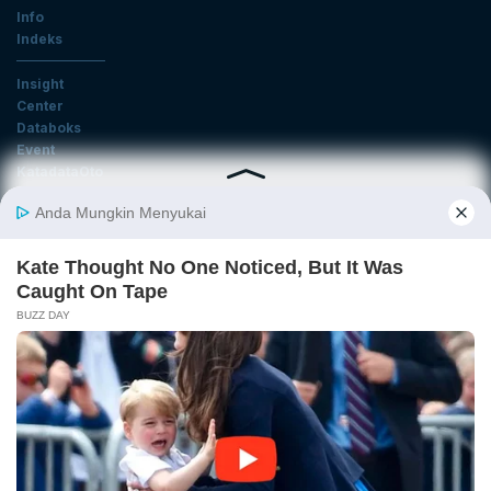
Info
Indeks
Insight
Center
Databoks
Event
KatadataOto
Langganan Newsletter
Email
Daftar
Ikuti Kami
Tentang Katadata
Advertising
Karier
Pedoman Media Siber
Kebijakan Privasi
Disclaimer
Hubungi Kami
©2026 Katadata. Hak cipta dilindungi Undang-undang.