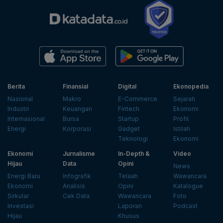
Berita
Finansial
Digital
Ekonopedia
Nasional
Makro
E-Commerce
Sejarah
Industri
Keuangan
Fintech
Ekonomi
Internasional
Bursa
Startup
Profil
Energi
Korporasi
Gadget
Istilah
Teknologi
Ekonomi
Ekonomi
Jurnalisme
In-Depth &
Video
Hijau
Data
Opini
News
Energi Baru
Infografik
Telaah
Wawancara
Ekonomi
Analisis
Opini
Katalogue
Sirkular
Cek Data
Wawancara
Foto
Investasi
Laporan
Podcast
Hijau
Khusus