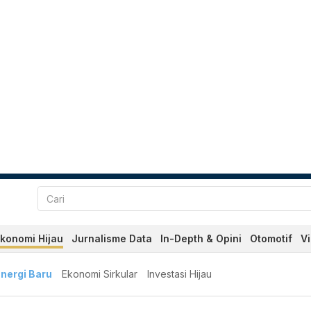
konomi Hijau
Jurnalisme Data
In-Depth & Opini
Otomotif
V
nergi Baru
Ekonomi Sirkular
Investasi Hijau