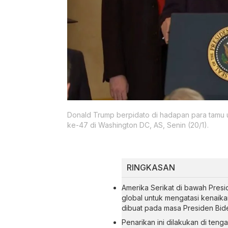
Donald Trump berpidato di hadapan para tamu u
ke-47 di Washington DC, AS, Senin (20/1).
RINGKASAN
Amerika Serikat di bawah Presid
global untuk mengatasi kenaika
dibuat pada masa Presiden Bid
Penarikan ini dilakukan di ten