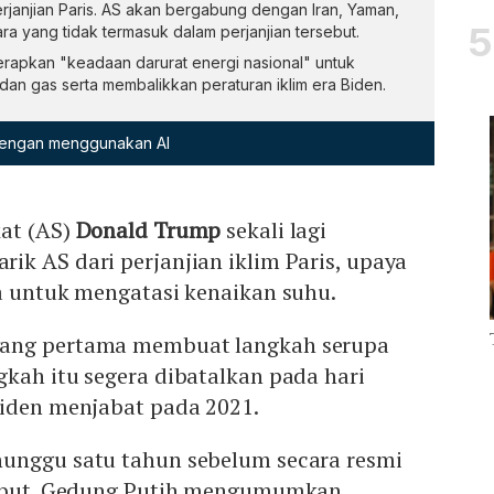
rjanjian Paris. AS akan bergabung dengan Iran, Yaman,
a yang tidak termasuk dalam perjanjian tersebut.
apkan "keadaan darurat energi nasional" untuk
an gas serta membalikkan peraturan iklim era Biden.
 dengan menggunakan AI
kat (AS)
Donald Trump
sekali lagi
k AS dari perjanjian iklim Paris, upaya
ia untuk mengatasi kenaikan suhu.
ang pertama membuat langkah serupa
kah itu segera dibatalkan pada hari
Biden menjabat pada 2021.
unggu satu tahun sebelum secara resmi
rsebut. Gedung Putih mengumumkan