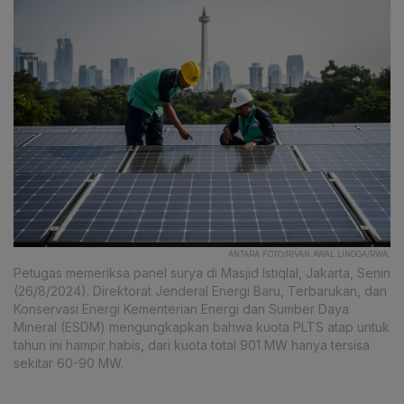
ANTARA FOTO/RIVAN AWAL LINGGA/RWA.
Petugas memeriksa panel surya di Masjid Istiqlal, Jakarta, Senin
(26/8/2024). Direktorat Jenderal Energi Baru, Terbarukan, dan
Konservasi Energi Kementerian Energi dan Sumber Daya
Mineral (ESDM) mengungkapkan bahwa kuota PLTS atap untuk
tahun ini hampir habis, dari kuota total 901 MW hanya tersisa
sekitar 60-90 MW.