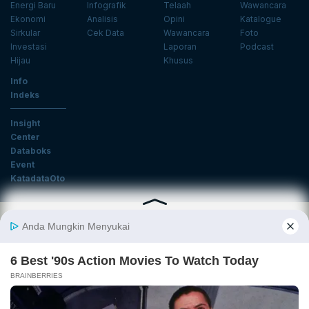
Energi Baru
Infografik
Telaah
Wawancara
Ekonomi
Analisis
Opini
Katalogue
Sirkular
Cek Data
Wawancara
Foto
Investasi
Laporan
Podcast
Hijau
Khusus
Info
Indeks
Insight
Center
Databoks
Event
KatadataOto
Langganan Newsletter
Email
Daftar
Ikuti Kami