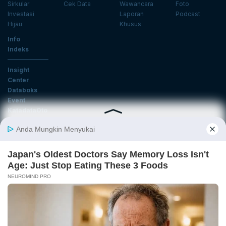
Sirkular
Cek Data
Wawancara
Foto
Investasi
Laporan
Podcast
Hijau
Khusus
Info
Indeks
Insight
Center
Databoks
Event
KatadataOto
Langganan Newsletter
Email
Daftar
Ikuti Kami
Tentang Katadata
Advertising
Karier
Pedoman Media Siber