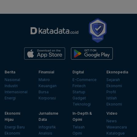
Berita
Finansial
Digital
Ekonopedia
Nasional
Makro
E-Commerce
Sejarah
Industri
Keuangan
Fintech
Ekonomi
Internasional
Bursa
Startup
Profil
Energi
Korporasi
Gadget
Istilah
Teknologi
Ekonomi
Ekonomi
Jurnalisme
In-Depth &
Video
Hijau
Data
Opini
News
Energi Baru
Infografik
Telaah
Wawancara
Ekonomi
Analisis
Opini
Katalogue