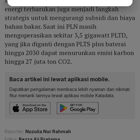
Ia menambahkan, transisi dari PLTD ke
energi terbarukan juga menjadi langkah
strategis untuk mengurangi subsidi dan biaya
bahan bakar. Saat ini PLN masih
mengoperasikan sekitar 3,5 gigawatt PLTD,
yang jika diganti dengan PLTS plus baterai
hingga 2030 dapat menurunkan emisi karbon
hingga 27 juta ton CO2.
Baca artikel ini lewat aplikasi mobile.
Dapatkan pengalaman membaca lebih nyaman dan nikmati
fitur menarik lainnya lewat aplikasi mobile Katadata.
Reporter:
Nuzulia Nur Rahmah
Editor:
Rezza Aji Pratama