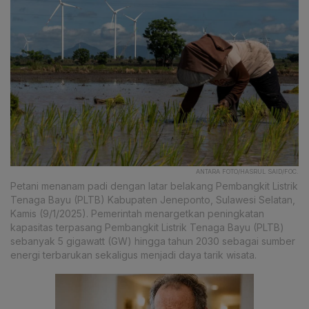
ANTARA FOTO/HASRUL SAID/FOC.
Petani menanam padi dengan latar belakang Pembangkit Listrik
Tenaga Bayu (PLTB) Kabupaten Jeneponto, Sulawesi Selatan,
Kamis (9/1/2025). Pemerintah menargetkan peningkatan
kapasitas terpasang Pembangkit Listrik Tenaga Bayu (PLTB)
sebanyak 5 gigawatt (GW) hingga tahun 2030 sebagai sumber
energi terbarukan sekaligus menjadi daya tarik wisata.