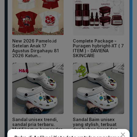
New 2026 Pamelo.id
Complete Package -
Setelan Anak 17
Puragen hybright-XT ( 7
Agustus Dirgahayu 81
ITEM ) - DAVIENA
2026 Katun...
SKINCARE
Sandal unisex trendi,
Sandal Baim unisex
sandal pria terbaru.
yang stylish, terbuat
Motif kartun berpendar.
dari bahan karet dan
×
EVA...