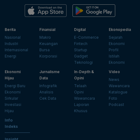
Berita
Finansial
Digital
Ekonopedia
Nasional
Makro
E-Commerce
Sejarah
Industri
Keuangan
Fintech
Ekonomi
Internasional
Bursa
Startup
Profil
Energi
Korporasi
Gadget
Istilah
Teknologi
Ekonomi
Ekonomi
Jurnalisme
In-Depth &
Video
Hijau
Data
Opini
News
Energi Baru
Infografik
Telaah
Wawancara
Ekonomi
Analisis
Opini
Katalogue
Sirkular
Cek Data
Wawancara
Foto
Investasi
Laporan
Podcast
Hijau
Khusus
Info
Indeks
Insight