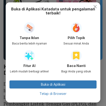
×
Buka di Aplikasi Katadata untuk pengalaman
terbaik!
Tanpa Iklan
Pilih Topik
Sandal Baim unisex
Botol Gelas Minum
Baca berita lebih nyaman
Sesuai minat Anda
yang stylish, terbuat
Lucu Vacuum Flask
dari bahan karet dan
Stainless TUMBLER
EVA...
900ML Coffee...
Kestabilan Jaringan Masih
Fitur AI
Baca Nanti
Ditopang PLTU Batu Bara
Lebih mudah berbagi artikel
Bagi Anda yang sibuk
Dia menjelaskan saat ini, kestabilan jaringan
Buka di Aplikasi
listrik saat ini masih ditopang Pembangkit
Tetap di Browser
Listrik Tenaga Uap (PLTU) batu bara,
Pembangkit Listrik Tenaga Gas (PLTG), dan