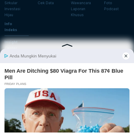
Sirkular
Cek Data
Wawancara
Foto
Investasi
Laporan
Podcast
Hijau
Khusus
Info
Indeks
Insight
Center
Databoks
Event
KatadataOto
Langganan Newsletter
Email
Daftar
Ikuti Kami
Tentang Katadata
Advertising
Karier
Pedoman Media Siber