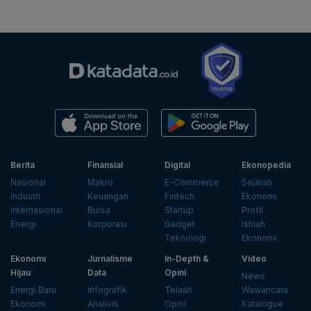
Berita
Finansial
Digital
Ekonopedia
Nasional
Makro
E-Commerce
Sejarah
Industri
Keuangan
Fintech
Ekonomi
Internasional
Bursa
Startup
Profil
Energi
Korporasi
Gadget
Istilah
Teknologi
Ekonomi
Ekonomi
Jurnalisme
In-Depth &
Video
Hijau
Data
Opini
News
Energi Baru
Infografik
Telaah
Wawancara
Ekonomi
Analisis
Opini
Katalogue