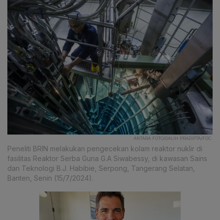
ANTARA FOTO/GALIH PRADIPTA/FOC.
Peneliti BRIN melakukan pengecekan kolam reaktor nuklir di
fasilitas Reaktor Serba Guna G.A Siwabessy, di kawasan Sains
dan Teknologi B.J. Habibie, Serpong, Tangerang Selatan,
Banten, Senin (15/7/2024).