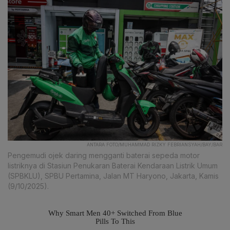
ANTARA FOTO/MUHAMMAD RIZKY FEBRIANSYAH/BAY/BAR
Pengemudi ojek daring mengganti baterai sepeda motor
listriknya di Stasiun Penukaran Baterai Kendaraan Listrik Umum
(SPBKLU), SPBU Pertamina, Jalan MT Haryono, Jakarta, Kamis
(9/10/2025).