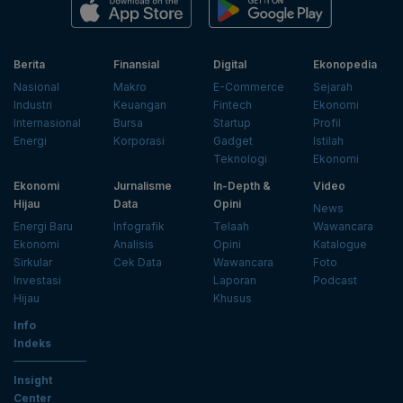
Berita
Finansial
Digital
Ekonopedia
Nasional
Makro
E-Commerce
Sejarah
Industri
Keuangan
Fintech
Ekonomi
Internasional
Bursa
Startup
Profil
Energi
Korporasi
Gadget
Istilah
Teknologi
Ekonomi
Ekonomi
Jurnalisme
In-Depth &
Video
Hijau
Data
Opini
News
Energi Baru
Infografik
Telaah
Wawancara
Ekonomi
Analisis
Opini
Katalogue
Sirkular
Cek Data
Wawancara
Foto
Investasi
Laporan
Podcast
Hijau
Khusus
Info
Indeks
Insight
Center