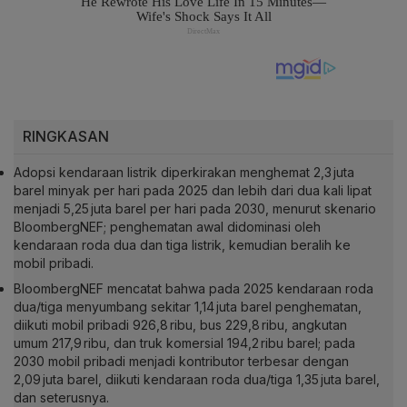
RINGKASAN
Adopsi kendaraan listrik diperkirakan menghemat 2,3 juta
barel minyak per hari pada 2025 dan lebih dari dua kali lipat
menjadi 5,25 juta barel per hari pada 2030, menurut skenario
BloombergNEF; penghematan awal didominasi oleh
kendaraan roda dua dan tiga listrik, kemudian beralih ke
mobil pribadi.
BloombergNEF mencatat bahwa pada 2025 kendaraan roda
dua/tiga menyumbang sekitar 1,14 juta barel penghematan,
diikuti mobil pribadi 926,8 ribu, bus 229,8 ribu, angkutan
umum 217,9 ribu, dan truk komersial 194,2 ribu barel; pada
2030 mobil pribadi menjadi kontributor terbesar dengan
2,09 juta barel, diikuti kendaraan roda dua/tiga 1,35 juta barel,
dan seterusnya.