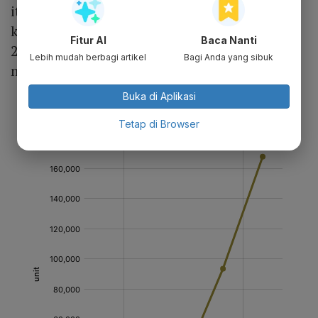
itu tidak tercapai, hanya ada 1.000 konversi
kendaraan pada 2023. Pemenuhan target
Fitur AI
Baca Nanti
2024 yang direvisi menjadi 50 ribu unit pun
Lebih mudah berbagi artikel
Bagi Anda yang sibuk
meleset.
Buka di Aplikasi
Tetap di Browser