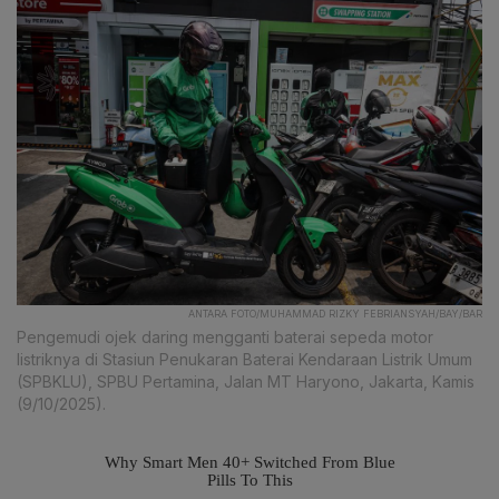
ANTARA FOTO/MUHAMMAD RIZKY FEBRIANSYAH/BAY/BAR
Pengemudi ojek daring mengganti baterai sepeda motor
listriknya di Stasiun Penukaran Baterai Kendaraan Listrik Umum
(SPBKLU), SPBU Pertamina, Jalan MT Haryono, Jakarta, Kamis
(9/10/2025).