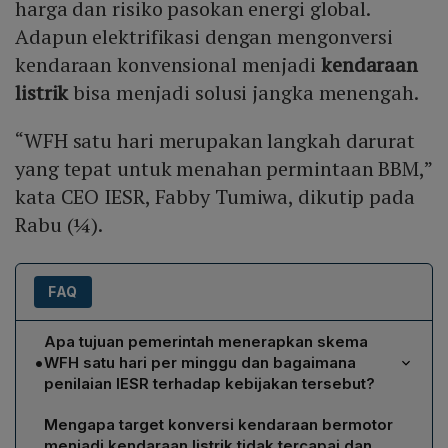
harga dan risiko pasokan energi global.
Adapun elektrifikasi dengan mengonversi
kendaraan konvensional menjadi
kendaraan
listrik
bisa menjadi solusi jangka menengah.
“WFH satu hari merupakan langkah darurat
yang tepat untuk menahan permintaan BBM,”
kata CEO IESR, Fabby Tumiwa, dikutip pada
Rabu (¼).
FAQ
Apa tujuan pemerintah menerapkan skema
•
WFH satu hari per minggu dan bagaimana
penilaian IESR terhadap kebijakan tersebut?
Pemerintah mengadopsi WFH satu hari tiap Jumat mulai
Mengapa target konversi kendaraan bermotor
April 2026 untuk menghemat energi akibat perang Iran.
menjadi kendaraan listrik tidak tercapai dan