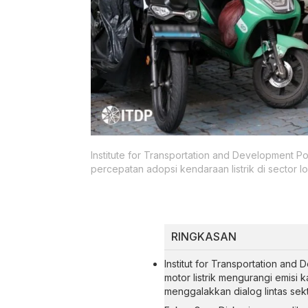
Institute for Transportation and Development Po
percepatan adopsi kendaraan listrik di sector lo
RINGKASAN
Institut for Transportation and
motor listrik mengurangi emisi 
menggalakkan dialog lintas sek