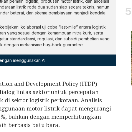
kan pemain logistik, produsen motor listrik, dan asosiasi
araan listrik roda dua sudah siap secara teknis, namun
standar baterai, dan skema pembiayaan menjadi kendala
ebijakan: kolaborasi uji coba “last‑mile” antara logistik
n yang sesuai dengan kemampuan mitra kurir, serta
tur standardisasi, regulasi, dan subsidi pembelian yang
stik dengan mekanisme buy‑back guarantee.
 dengan menggunakan AI
tation and Development Policy (ITDP)
ialog lintas sektor untuk percepatan
k di sektor logistik perkotaan. Analisis
ggunaan motor listrik dapat mengurangi
25%, bahkan dengan memperhitungkan
sih berbasis batu bara.