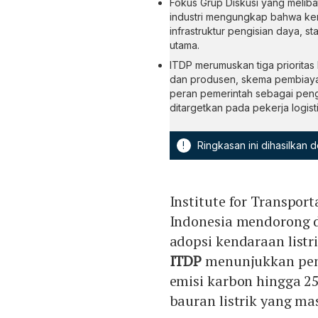
Fokus Grup Diskusi yang melibat
industri mengungkap bahwa kend
infrastruktur pengisian daya, 
utama.
ITDP merumuskan tiga prioritas k
dan produsen, skema pembiayaa
peran pemerintah sebagai penga
ditargetkan pada pekerja logi
!
Ringkasan ini dihasilkan
Institute for Transpor
Indonesia mendorong d
adopsi kendaraan listri
ITDP
menunjukkan pen
emisi karbon hingga 
bauran listrik yang ma