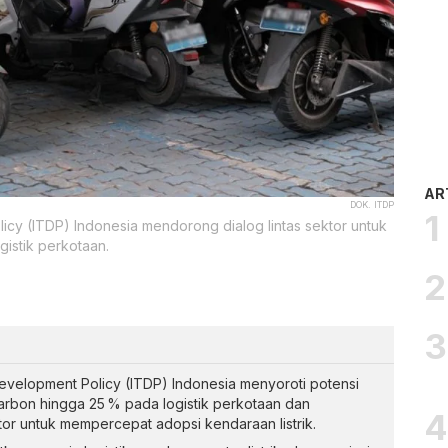
AR
DOK. ITDP
licy (ITDP) Indonesia mendorong dialog lintas sektor untuk
gistik perkotaan.
 Development Policy (ITDP) Indonesia menyoroti potensi
karbon hingga 25 % pada logistik perkotaan dan
tor untuk mempercepat adopsi kendaraan listrik.