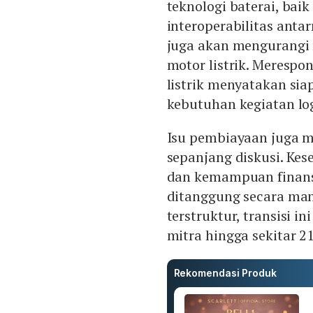
teknologi baterai, bai
interoperabilitas anta
juga akan mengurangi r
motor listrik. Merespo
listrik menyatakan si
kebutuhan kegiatan log
Isu pembiayaan juga m
sepanjang diskusi. Kes
dan kemampuan finansia
ditanggung secara ma
terstruktur, transisi 
mitra hingga sekitar 2
Rekomendasi Produk