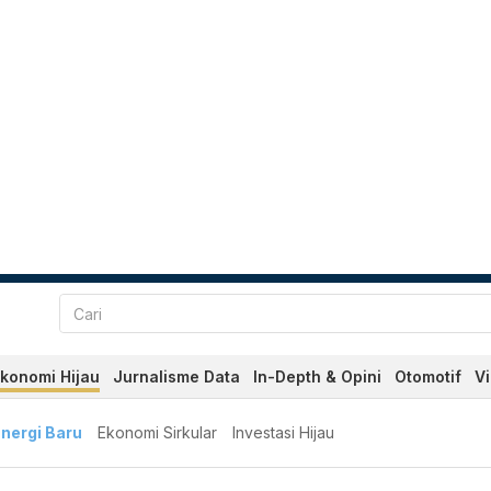
konomi Hijau
Jurnalisme Data
In-Depth & Opini
Otomotif
V
nergi Baru
Ekonomi Sirkular
Investasi Hijau