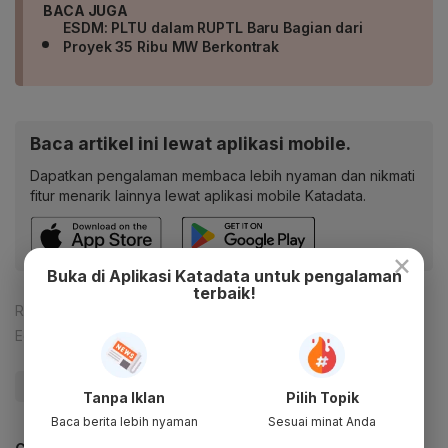
BACA JUGA
ESDM: PLTU dalam RUPTL Baru Bagian dari
Proyek 35 Ribu MW Berkontrak
Baca artikel ini lewat aplikasi mobile.
Dapatkan pengalaman membaca lebih nyaman dan nikmati
fitur menarik lainnya lewat aplikasi mobile Katadata.
×
Buka di Aplikasi Katadata untuk pengalaman
terbaik!
Reporter:
Verda Nano Setiawan
Editor:
Yuliawati
#EBT
#RUPTL
#Energi Berkelanjutan
Tanpa Iklan
Pilih Topik
Baca berita lebih nyaman
Sesuai minat Anda