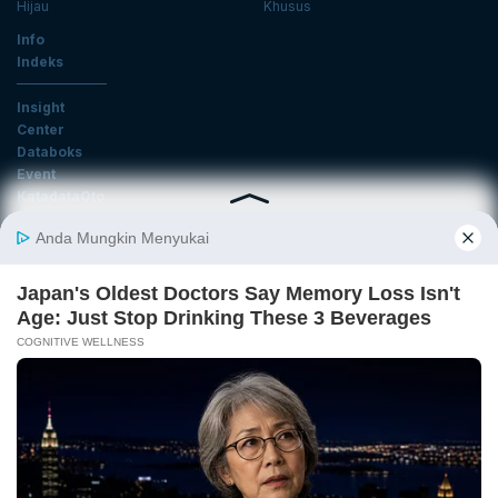
Hijau
Khusus
Info
Indeks
Insight
Center
Databoks
Event
KatadataOto
Langganan Newsletter
Email
Daftar
Ikuti Kami
Tentang Katadata
Advertising
Karier
Pedoman Media Siber
Kebijakan Privasi
Disclaimer
Hubungi Kami
©2026 Katadata. Hak cipta dilindungi Undang-undang.