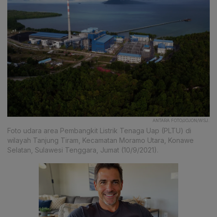
ANTARA FOTO/JOJON/WSJ.
Foto udara area Pembangkit Listrik Tenaga Uap (PLTU) di
wilayah Tanjung Tiram, Kecamatan Moramo Utara, Konawe
Selatan, Sulawesi Tenggara, Jumat (10/9/2021).