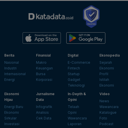
Berita
Finansial
Digital
Ekonopedia
Nasional
Makro
E-Commerce
Sejarah
Industri
Keuangan
Fintech
Ekonomi
Internasional
Bursa
Startup
Profil
Energi
Korporasi
Gadget
Istilah
Teknologi
Ekonomi
Ekonomi
Jurnalisme
In-Depth &
Video
Hijau
Data
Opini
News
Energi Baru
Infografik
Telaah
Wawancara
Ekonomi
Analisis
Opini
Katalogue
Sirkular
Cek Data
Wawancara
Foto
Investasi
Laporan
Podcast