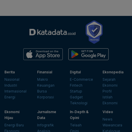
Berita
Finansial
Digital
Ekonopedia
Nasional
Makro
E-Commerce
Sejarah
Industri
Keuangan
Fintech
Ekonomi
Internasional
Bursa
Startup
Profil
Energi
Korporasi
Gadget
Istilah
Teknologi
Ekonomi
Ekonomi
Jurnalisme
In-Depth &
Video
Hijau
Data
Opini
News
Energi Baru
Infografik
Telaah
Wawancara
Ekonomi
Analisis
Opini
Katalogue