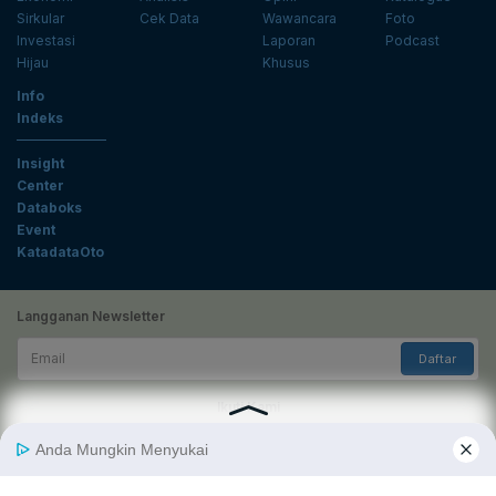
Sirkular
Cek Data
Wawancara
Foto
Investasi
Laporan
Podcast
Hijau
Khusus
Info
Indeks
Insight
Center
Databoks
Event
KatadataOto
Langganan Newsletter
Email
Daftar
Ikuti Kami