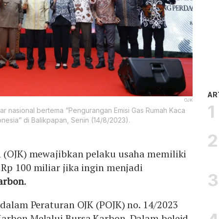
AR
OJK
ar nasional bertema “Pengurangan Emisi Gas Rumah Kaca
esia” di Balikpapan, Senin (14/8/2023).
n (OJK) mewajibkan pelaku usaha memiliki
Rp 100 miliar jika ingin menjadi
arbon
.
 dalam Peraturan OJK (POJK) no. 14/2023
arbon Melalui Bursa Karbon. Dalam beleid