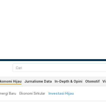
konomi Hijau
Jurnalisme Data
In-Depth & Opini
Otomotif
V
nergi Baru
Ekonomi Sirkular
Investasi Hijau