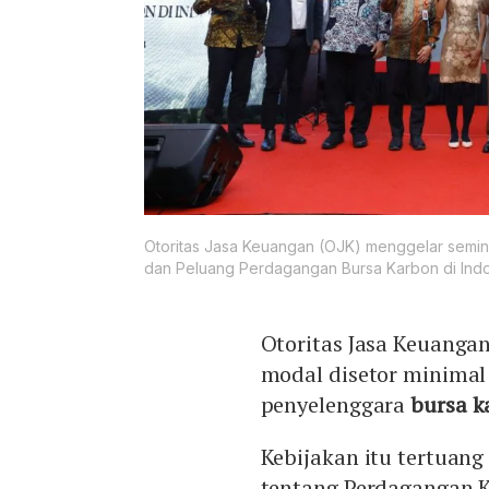
Otoritas Jasa Keuangan (OJK) menggelar semin
dan Peluang Perdagangan Bursa Karbon di Indon
Otoritas Jasa Keuanga
modal disetor minimal 
penyelenggara
bursa k
Kebijakan itu tertuang
tentang Perdagangan K