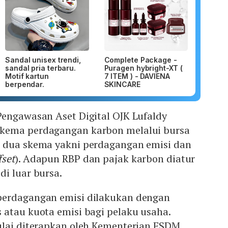
Sandal unisex trendi,
Complete Package -
sandal pria terbaru.
Puragen hybright-XT (
Motif kartun
7 ITEM ) - DAVIENA
berpendar.
SKINCARE
Pengawasan Aset Digital OJK Lufaldy
kema perdagangan karbon melalui bursa
 dua skema yakni perdagangan emisi dan
fset
). Adapun RBP dan pajak karbon diatur
i luar bursa.
perdagangan emisi dilakukan dengan
 atau kuota emisi bagi pelaku usaha.
ulai diterapkan oleh Kementerian ESDM