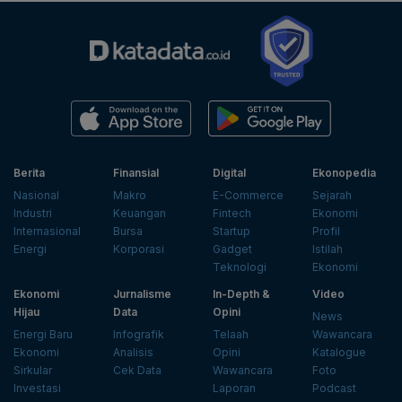
Berita
Finansial
Digital
Ekonopedia
Nasional
Makro
E-Commerce
Sejarah
Industri
Keuangan
Fintech
Ekonomi
Internasional
Bursa
Startup
Profil
Energi
Korporasi
Gadget
Istilah
Teknologi
Ekonomi
Ekonomi
Jurnalisme
In-Depth &
Video
Hijau
Data
Opini
News
Energi Baru
Infografik
Telaah
Wawancara
Ekonomi
Analisis
Opini
Katalogue
Sirkular
Cek Data
Wawancara
Foto
Investasi
Laporan
Podcast