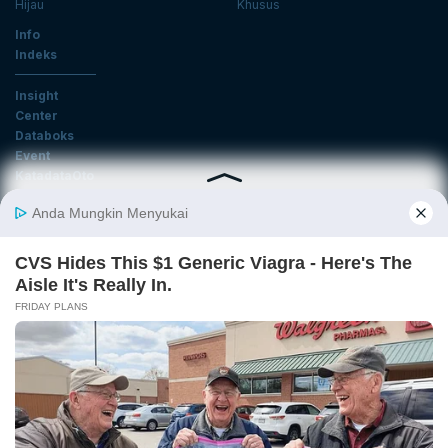
Hijau
Khusus
Info
Indeks
Insight
Center
Databoks
Event
KatadataOto
Langganan Newsletter
Email
Daftar
Ikuti Kami
Tentang Katadata
Advertising
Karier
Pedoman Media Siber
Kebijakan Privasi
Disclaimer
Hubungi Kami
©2026 Katadata. Hak cipta dilindungi Undang-undang.