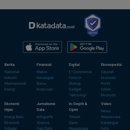
Berita
Finansial
Digital
Ekonopedia
Nasional
Makro
E-Commerce
Sejarah
Industri
Keuangan
Fintech
Ekonomi
Internasional
Bursa
Startup
Profil
Energi
Korporasi
Gadget
Istilah
Teknologi
Ekonomi
Ekonomi
Jurnalisme
In-Depth &
Video
Hijau
Data
Opini
News
Energi Baru
Infografik
Telaah
Wawancara
Ekonomi
Analisis
Opini
Katalogue
Sirkular
Cek Data
Wawancara
Foto