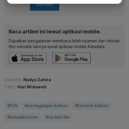
Ikuti kami
Baca artikel ini lewat aplikasi mobile.
Dapatkan pengalaman membaca lebih nyaman dan nikmati
fitur menarik lainnya lewat aplikasi mobile Katadata.
Reporter:
Nadya Zahira
Editor:
Hari Widowati
#PLN
#perdagangan karbon
#Ekonomi Karbon
#KatadataGreen
#Update Me