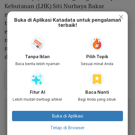
Kehutanan (LHK) Siti Nurbaya Bakar
mengatakan langkah yang dilakukan PLN
×
Buka di Aplikasi Katadata untuk pengalaman
tersebut menjadi bagian dari upaya transisi
terbaik!
energi yang dilakukan Indonesia, “Hal ini
menandakan langkah besar dalam
mendukung upaya mitigasi perubahan iklim
di Indonesia," kata Siti.
Tanpa Iklan
Pilih Topik
Baca berita lebih nyaman
Sesuai minat Anda
Fitur AI
Baca Nanti
Lebih mudah berbagi artikel
Bagi Anda yang sibuk
Berita Katadata.co.id di WhatsApp
Anda
Buka di Aplikasi
Dapatkan akses cepat ke berita terkini dan data
berharga dari WhatsApp Channel Katadata.co.id
Tetap di Browser