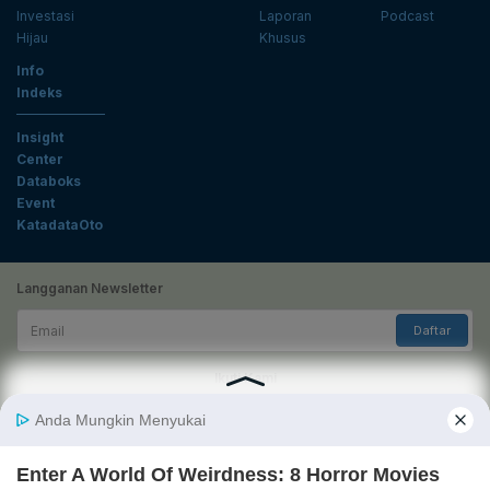
Investasi
Laporan
Podcast
Hijau
Khusus
Info
Indeks
Insight
Center
Databoks
Event
KatadataOto
Langganan Newsletter
Email
Daftar
Ikuti Kami
Tentang Katadata
Advertising
Karier
Pedoman Media Siber