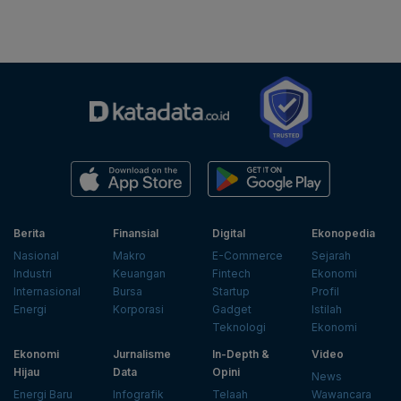
Berita
Finansial
Digital
Ekonopedia
Nasional
Makro
E-Commerce
Sejarah
Industri
Keuangan
Fintech
Ekonomi
Internasional
Bursa
Startup
Profil
Energi
Korporasi
Gadget
Istilah
Teknologi
Ekonomi
Ekonomi
Jurnalisme
In-Depth &
Video
Hijau
Data
Opini
News
Energi Baru
Infografik
Telaah
Wawancara