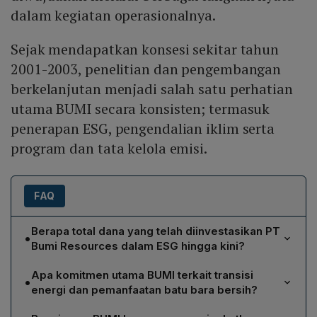
dalam kegiatan operasionalnya.
Sejak mendapatkan konsesi sekitar tahun
2001-2003, penelitian dan pengembangan
berkelanjutan menjadi salah satu perhatian
utama BUMI secara konsisten; termasuk
penerapan ESG, pengendalian iklim serta
program dan tata kelola emisi.
FAQ
Berapa total dana yang telah diinvestasikan PT
•
Bumi Resources dalam ESG hingga kini?
PT Bumi Resources telah menggelontorkan dana
Apa komitmen utama BUMI terkait transisi
•
hingga US$200 juta atau sekitar Rp3,11 triliun, termasuk
energi dan pemanfaatan batu bara bersih?
US$150‑200 juta (lebih dari Rp300 miliar) yang
BUMI berkomitmen mengoptimalkan aset batu bara
dibelanjakan selama 30 tahun terakhir untuk program