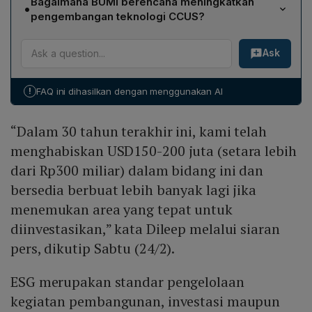
Bagaimana BUMI berencana meningkatkan
•
Indonesia yang dapat ditambang secara ekonomis
ESG, pengendalian iklim, dan tata kelola emisi.
pengembangan teknologi CCUS?
hingga 50 tahun ke depan, sambil mendukung konsep
Dileep menekankan perlunya lebih banyak investasi
batu bara bersih melalui proyek hilirisasi,
Ask
dalam riset dan pengembangan CCUS dengan biaya
pengembangan teknologi CCUS, elektrifikasi armada
terjangkau, misalnya alokasi 1% dari anggaran energi
diesel, serta pemanfaatan biodiesel, tenaga surya,
baru terbarukan (EBT) untuk penelitian CCUS, sehingga
angin, dan biomassa dalam program CSR.
!
FAQ ini dihasilkan dengan menggunakan AI
teknologi penangkapan, pemanfaatan, dan
penyimpanan karbon dapat diakses oleh negara
“Dalam 30 tahun terakhir ini, kami telah
berkembang dan menghasilkan proses pembakaran
batu bara yang lebih bersih.
menghabiskan USD150-200 juta (setara lebih
dari Rp300 miliar) dalam bidang ini dan
bersedia berbuat lebih banyak lagi jika
menemukan area yang tepat untuk
diinvestasikan,” kata Dileep melalui siaran
pers, dikutip Sabtu (24/2).
ESG merupakan standar pengelolaan
kegiatan pembangunan, investasi maupun