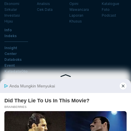
Ekonomi
Analisis
Opini
Katalogue
Sirkular
Cek Data
Wawancara
Foto
Investasi
Laporan
Podcast
Hijau
Khusus
Info
Indeks
Insight
Center
Databoks
Event
KatadataOto
Langganan Newsletter
Email
Daftar
Ikuti Kami