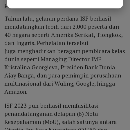
pembangunan berkelanjutan,” kata Shinta.
Tahun lalu, gelaran perdana ISF berhasil
mendatangkan lebih dari 2.000 peserta dari
40 negara seperti Amerika Serikat, Tiongkok,
dan Inggris. Perhelatan tersebut
juga menghadirkan beragam pembicara kelas
dunia seperti Managing Director IMF
Kristalina Georgieva, Presiden Bank Dunia
Ajay Banga, dan para pemimpin perusahaan
multinasional dari Wuling, Google, hingga
Amazon.
ISF 2023 pun berhasil memfasilitasi
penandatanganan delapan (8) Nota
Kesepahaman (MoU), salah satunya antara
Otorita Ibu Kota Nusantara (OIKN) dan