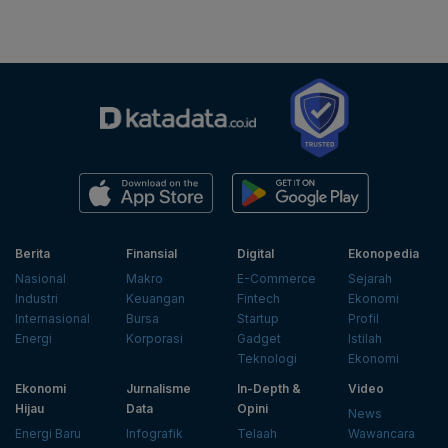
Berita
Finansial
Digital
Ekonopedia
Nasional
Makro
E-Commerce
Sejarah
Industri
Keuangan
Fintech
Ekonomi
Internasional
Bursa
Startup
Profil
Energi
Korporasi
Gadget
Istilah
Teknologi
Ekonomi
Ekonomi
Jurnalisme
In-Depth &
Video
Hijau
Data
Opini
News
Energi Baru
Infografik
Telaah
Wawancara