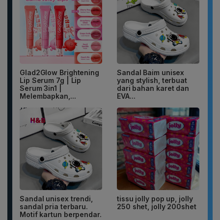
Glad2Glow Brightening
Sandal Baim unisex
Lip Serum 7g | Lip
yang stylish, terbuat
Serum 3in1 |
dari bahan karet dan
Melembapkan,...
EVA...
Sandal unisex trendi,
tissu jolly pop up, jolly
sandal pria terbaru.
250 shet, jolly 200shet
Motif kartun berpendar.