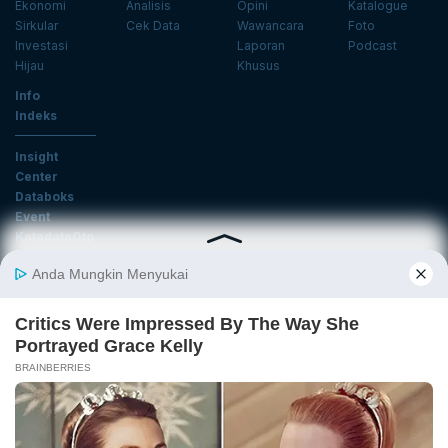
Ekonomi
Analisis
Opini
Katalogue
Sirkular
Cek Data
Wawancara
Foto
Investasi
Laporan
Podcast
Hijau
Khusus
Info
Indeks
Insight
Center
Databoks
Event
KatadataOto
Langganan Newsletter
Email
Daftar
Ikuti Kami