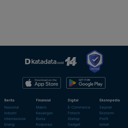
Berita
Finansial
Digital
Ekonopedia
Nasional
Makro
E-Commerce
Sejarah
Industri
Keuangan
Fintech
Ekonomi
Internasional
Bursa
Startup
Profil
Energi
Korporasi
Gadget
Istilah