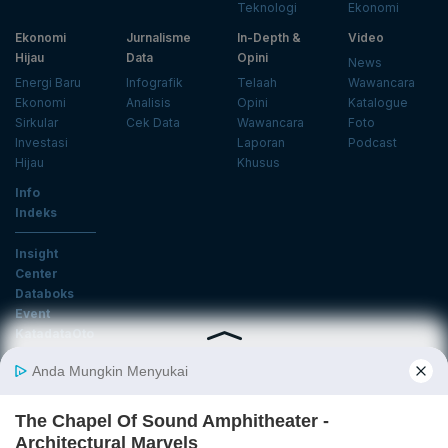
Teknologi
Ekonomi
Ekonomi
Jurnalisme
In-Depth &
Video
Hijau
Data
Opini
News
Energi Baru
Infografik
Telaah
Wawancara
Ekonomi
Analisis
Opini
Katalogue
Sirkular
Cek Data
Wawancara
Foto
Investasi
Laporan
Podcast
Hijau
Khusus
Info
Indeks
Insight
Center
Databoks
Event
KatadataOto
Langganan Newsletter
Email
Daftar