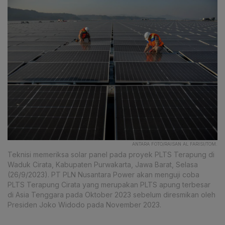
ANTARA FOTO/RAISAN AL FARISI/TOM.
Teknisi memeriksa solar panel pada proyek PLTS Terapung di
Waduk Cirata, Kabupaten Purwakarta, Jawa Barat, Selasa
(26/9/2023). PT PLN Nusantara Power akan menguji coba
PLTS Terapung Cirata yang merupakan PLTS apung terbesar
di Asia Tenggara pada Oktober 2023 sebelum diresmikan oleh
Presiden Joko Widodo pada November 2023.