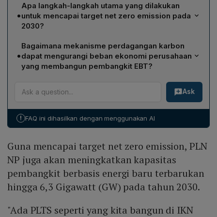
Targetnya adalah 2 juta ton CO₂ setara, dua kali lipat
Apa langkah-langkah utama yang dilakukan
dari realisasi tahun 2023 yang hanya mencapai 1 juta
•
untuk mencapai target net zero emission pada
ton. Dengan demikian volume karbon yang siap
2030?
diperdagangkan akan digandakan dalam satu tahun.
PLN NP akan meningkatkan kapasitas pembangkit
Bagaimana mekanisme perdagangan karbon
berbasis energi baru terbarukan (EBT) hingga 6,3 GW
•
dapat mengurangi beban ekonomi perusahaan
pada 2030, termasuk pembangunan PLTS 50 MW di Ibu
yang membangun pembangkit EBT?
Kota Nusantara dan PLTS Terapung Cirata 192 MWp,
Perusahaan yang membangun pembangkit EBT dapat
sekaligus memperluas perdagangan karbon melalui IDX
Ask
menghasilkan sertifikat karbon yang dapat
Carbon dan sertifikasi pengurangan emisi.
diperdagangkan. Penjualan sertifikat tersebut
menambah pendapatan, sehingga beban biaya
!
FAQ ini dihasilkan dengan menggunakan AI
operasional pembangkit berkurang, sementara
perusahaan yang menghasilkan CO₂ harus membeli
Guna mencapai target net zero emission, PLN
sertifikat, meningkatkan beban mereka.
NP juga akan meningkatkan kapasitas
pembangkit berbasis energi baru terbarukan
hingga 6,3 Gigawatt (GW) pada tahun 2030.
"Ada PLTS seperti yang kita bangun di IKN