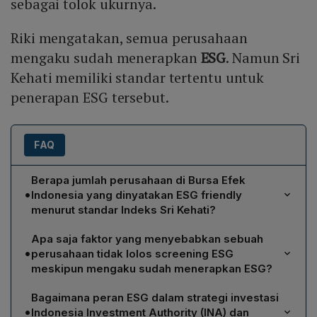
sebagai tolok ukurnya.
Riki mengatakan, semua perusahaan
mengaku sudah menerapkan
ESG
. Namun Sri
Kehati memiliki standar tertentu untuk
penerapan ESG tersebut.
FAQ
Berapa jumlah perusahaan di Bursa Efek
•
Indonesia yang dinyatakan ESG friendly
menurut standar Indeks Sri Kehati?
Direktur Eksekutif Yayasan Kehati, Riki Frindos,
Apa saja faktor yang menyebabkan sebuah
menyebutkan bahwa hanya sekitar 80 hingga 100
•
perusahaan tidak lolos screening ESG
perusahaan yang berhasil lolos screening dan
meskipun mengaku sudah menerapkan ESG?
memenuhi standar ESG friendly yang ditetapkan oleh
Riki menjelaskan bahwa perusahaan dapat gagal
Indeks Saham Sustainable and Responsible Investment
Bagaimana peran ESG dalam strategi investasi
screening karena marketnya masih kecil, baru melantai
Kehati (Sri Kehati).
•
Indonesia Investment Authority (INA) dan