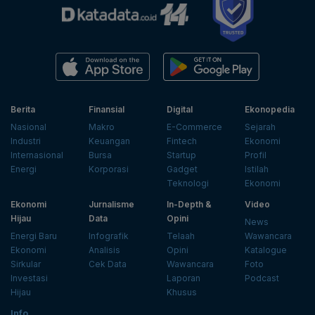
Berita
Finansial
Digital
Ekonopedia
Nasional
Makro
E-Commerce
Sejarah
Industri
Keuangan
Fintech
Ekonomi
Internasional
Bursa
Startup
Profil
Energi
Korporasi
Gadget
Istilah
Teknologi
Ekonomi
Ekonomi
Jurnalisme
In-Depth &
Video
Hijau
Data
Opini
News
Energi Baru
Infografik
Telaah
Wawancara
Ekonomi
Analisis
Opini
Katalogue
Sirkular
Cek Data
Wawancara
Foto
Investasi
Laporan
Podcast
Hijau
Khusus
Info