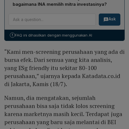
di BEI sehingga belum likuid, atau belum menghasilkan
bagaimana INA memilih mitra investasinya?
profit meskipun sudah menerapkan praktik ESG. Faktor
Chief Risk Officer INA, Thomas Oentoro, menegaskan
likuiditas, ukuran pasar, dan profitabilitas menjadi
Ask
bahwa ESG adalah faktor krusial dalam pemilihan mitra.
kriteria tambahan dalam penilaian.
INA bermandat memobilisasi kapital dan investasi
berkelanjutan, sehingga mereka mencari partner yang
!
FAQ ini dihasilkan dengan menggunakan AI
tidak hanya memiliki modal, tetapi juga kebijakan ESG
yang lebih tinggi dari standar INA, sehingga dapat
“Kami men-screening perusahaan yang ada di
saling belajar dan meningkatkan praktik ESG bersama.
bursa efek. Dari semua yang kita analisis,
yang ESg friendly itu sekitar 80-100
perusahaan,” ujarnya kepada Katadata.co.id
di Jakarta, Kamis (18/7).
Namun, dia mengatakan, sejumlah
perusahaan bisa saja tidak lolos screening
karena marketnya masih kecil. Terdapat juga
perusahaan yang baru saja melantai di BEI