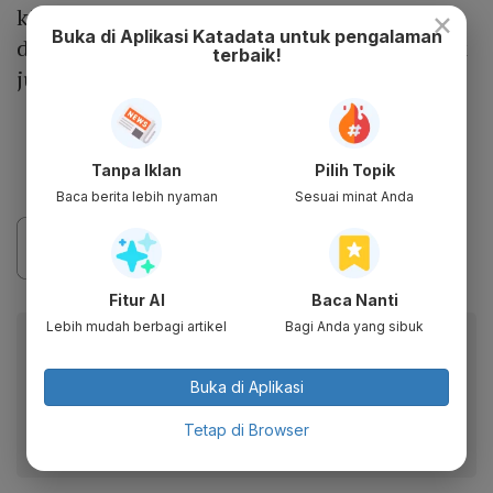
kita lihat standar kebijakan ESG lebih tinggi
×
Buka di Aplikasi Katadata untuk pengalaman
dari yang kita punya. Jadi kita belajar banyak
terbaik!
juga dari mereka,” ujarnya.
Tanpa Iklan
Pilih Topik
Baca berita lebih nyaman
Sesuai minat Anda
Fitur AI
Baca Nanti
Lebih mudah berbagi artikel
Bagi Anda yang sibuk
Baca artikel ini lewat aplikasi mobile.
Dapatkan pengalaman membaca lebih nyaman dan nikmati
Buka di Aplikasi
fitur menarik lainnya lewat aplikasi mobile Katadata.
Tetap di Browser