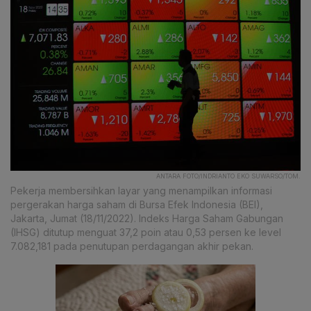
ANTARA FOTO/INDRIANTO EKO SUWARSO/TOM.
Pekerja membersihkan layar yang menampilkan informasi
pergerakan harga saham di Bursa Efek Indonesia (BEI),
Jakarta, Jumat (18/11/2022). Indeks Harga Saham Gabungan
(IHSG) ditutup menguat 37,2 poin atau 0,53 persen ke level
7.082,181 pada penutupan perdagangan akhir pekan.