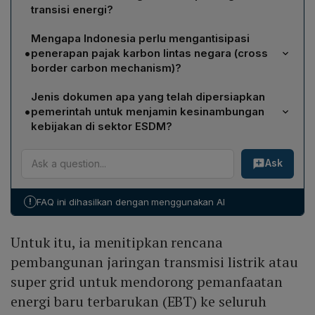
transisi energi?
Arifin menyerahkan rencana pembangunan jaringan
Mengapa Indonesia perlu mengantisipasi
transmisi listrik berskala nasional atau "super grid" yang
•
penerapan pajak karbon lintas negara (cross
bertujuan memfasilitasi pemanfaatan energi baru
border carbon mechanism)?
terbarukan (EBT) di seluruh wilayah Indonesia,
Karena sejumlah negara telah mengimplementasikan
sekaligus mendukung industri prosesing nasional untuk
Jenis dokumen apa yang telah dipersiapkan
atau merencanakan pajak karbon, dan mekanisme
beralih ke energi bersih.
•
pemerintah untuk menjamin kesinambungan
lintas batas tersebut dapat memengaruhi biaya
kebijakan di sektor ESDM?
ekspor‑impor serta daya saing produk Indonesia;
Pemerintah telah menyiapkan dokumen program
antisipasi tersebut penting agar Indonesia tetap
Ask
strategis sektor ESDM yang berfungsi sebagai
kompetitif dan dapat berpartisipasi dalam pasar karbon
jembatan kebijakan, mempercepat pengambilan
global.
keputusan, dan mendukung percepatan
!
FAQ ini dihasilkan dengan menggunakan AI
pengembangan sumber daya manusia (SDM) serta
implementasi kebijakan energi bersih oleh Menteri
Untuk itu, ia menitipkan rencana
yang baru.
pembangunan jaringan transmisi listrik atau
super grid untuk mendorong pemanfaatan
energi baru terbarukan (EBT) ke seluruh