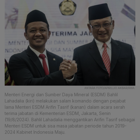
ANTARA FOTO/APRILLIO AKBAR/RWA.
Menteri Energi dan Sumber Daya Mineral (ESDM) Bahlil
Lahadalia (kiri) melakukan salam komando dengan pejabat
lama Menteri ESDM Arifin Tasrif (kanan) dalam acara serah
terima jabatan di Kementerian ESDM, Jakarta, Senin
(19/8/2024). Bahlil Lahadalia menggantikan Arifin Tasrif sebagai
Menteri ESDM untuk sisa masa jabatan periode tahun 2019-
2024 Kabinet Indonesia Maju.