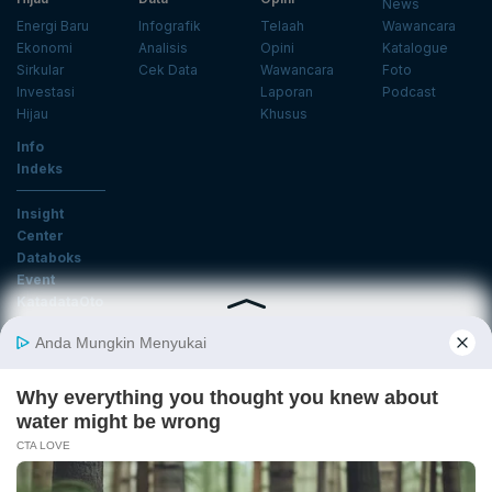
News
Energi Baru
Infografik
Telaah
Wawancara
Ekonomi
Analisis
Opini
Katalogue
Sirkular
Cek Data
Wawancara
Foto
Investasi
Laporan
Podcast
Hijau
Khusus
Info
Indeks
Insight
Center
Databoks
Event
KatadataOto
Langganan Newsletter
Email
Daftar
Ikuti Kami