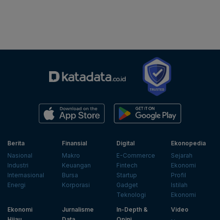
Berita
Finansial
Digital
Ekonopedia
Nasional
Makro
E-Commerce
Sejarah
Industri
Keuangan
Fintech
Ekonomi
Internasional
Bursa
Startup
Profil
Energi
Korporasi
Gadget
Istilah
Teknologi
Ekonomi
Ekonomi
Jurnalisme
In-Depth &
Video
Hijau
Data
Opini