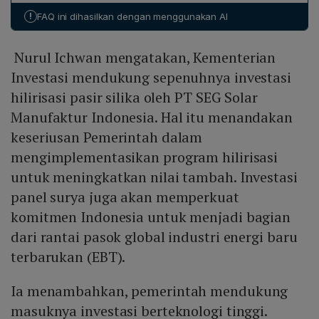
semester pertama 2024, menempatkan AS sebagai
!
FAQ ini dihasilkan dengan menggunakan AI
investor keempat. Proyek SEG Solar, dengan kapasitas
5 GW, diharapkan menambah pasokan listrik nasional
Nurul Ichwan mengatakan, Kementerian
yang diproyeksikan meningkat rata‑rata 4,1% per tahun
selama dekade berikutnya, sehingga membantu
Investasi mendukung sepenuhnya investasi
memenuhi permintaan listrik yang dipicu oleh konsumen
hilirisasi pasir silika oleh PT SEG Solar
individu dan industri yang berkembang.
Manufaktur Indonesia. Hal itu menandakan
keseriusan Pemerintah dalam
mengimplementasikan program hilirisasi
untuk meningkatkan nilai tambah. Investasi
panel surya juga akan memperkuat
komitmen Indonesia untuk menjadi bagian
dari rantai pasok global industri energi baru
terbarukan (EBT).
Ia menambahkan, pemerintah mendukung
masuknya investasi berteknologi tinggi.