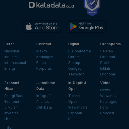
Berita
Finansial
Digital
Ekonopedia
Nasional
Makro
E-Commerce
Sejarah
Industri
Keuangan
Fintech
Ekonomi
Internasional
Bursa
Startup
Profil
Energi
Korporasi
Gadget
Istilah
Teknologi
Ekonomi
Ekonomi
Jurnalisme
In-Depth &
Video
Hijau
Data
Opini
News
Energi Baru
Infografik
Telaah
Wawancara
Ekonomi
Analisis
Opini
Katalogue
Sirkular
Cek Data
Wawancara
Foto
Investasi
Laporan
Podcast
Hijau
Khusus
Info