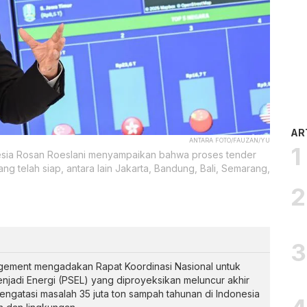
AR
ANTARA FOTO/FAUZAN/YU
nesia Rosan Roeslani menyampaikan bahwa proses tender
g telah siap, antara lain Jakarta, Bandung, Bali, Semarang,
gement mengadakan Rapat Koordinasi Nasional untuk
adi Energi (PSEL) yang diproyeksikan meluncur akhir
mengatasi masalah 35 juta ton sampah tahunan di Indonesia