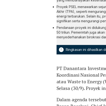
yang membahayakan kesehatan
Proyek PSEL menawarkan sejum
Akhir (TPA), seperti menguran
energi terbarukan. Selain itu,
signifikan serta mengurangi pe
Pendanaan proyek ini didukung
50 triliun. Pemerintah juga ak
menyederhanakan birokrasi dan
!
Ringkasan ini dihasilkan
PT Danantara Investm
Koordinasi Nasional P
atau Waste to Energy (
Selasa (30/9). Proyek i
Dalam agenda tersebut,