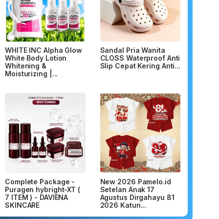
WHITE INC Alpha Glow
Sandal Pria Wanita
White Body Lotion
CLOSS Waterproof Anti
Whitening &
Slip Cepat Kering Anti...
Moisturizing |...
Complete Package -
New 2026 Pamelo.id
Puragen hybright-XT (
Setelan Anak 17
7 ITEM ) - DAVIENA
Agustus Dirgahayu 81
SKINCARE
2026 Katun...