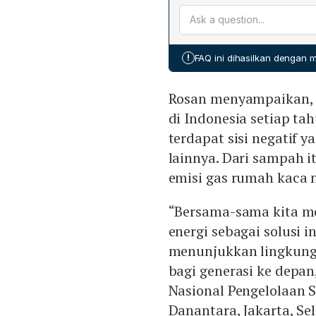
Danantara mengeluarkan P
waste to energy sebagai b
bagi krisis sampah dan per
US$ 3,1 miliar (sekitar Rp 
pengelolaan sampah nasio
menggantikan tiga peratu
!
FAQ ini dihasilkan dengan
masih mengandalkan ope
WtE. Regulasi ini diharapk
Rosan menyampaikan, 
daerah‑daerah prioritas s
Makassar.
di Indonesia setiap tah
terdapat sisi negatif
lainnya. Dari sampah 
emisi gas rumah kaca n
“Bersama-sama kita m
energi sebagai solusi 
menunjukkan lingkunga
bagi generasi ke depan
Nasional Pengelolaan 
Danantara, Jakarta, Sel