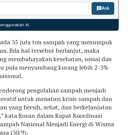
atriot Bonds untuk menghimpun dana hingga
agian dari strategi nasional pengelolaan sampah.
ubahan iklim.
Ask
50 triliun) yang dialokasikan ke proyek strategis, termasuk
nal. Pemerintah akan mengesahkan Perpres baru yang
ran lama, menyederhanakan birokrasi, menutup TPA yang
 menggunakan AI
n dumping, dan mempermudah pengembangan teknologi
an meningkatkan iklim investasi dan transparansi tender di
ada 35 juta ton sampah yang menumpuk
eperti Jakarta, Bandung, Bali, Semarang, Surabaya, dan
un. Bila hal tersebut berlanjut, maka
 yang membahayakan kesehatan, sosial dan
itu pula menyumbang kurang lebih 2-3%
asional.
endorong pengolahan sampah menjadi
inovatif untuk menatasi krisis sampah dan
n yang bersih, sehat, dan berkelanjutan
,” kata Rosan dalam Rapat Koordinasi
Sampah Nasional Menjadi Energi di Wisma
asa (30/9).