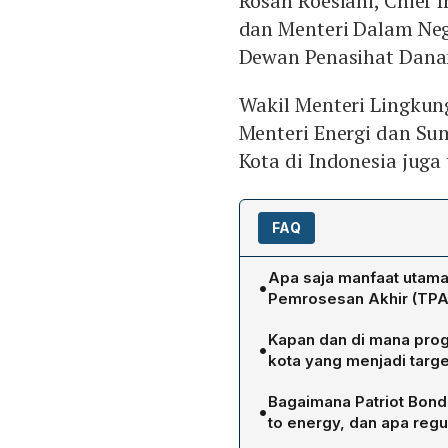
Rosan Roeslani, Chief 
dan Menteri Dalam Neg
Dewan Penasihat Danan
Wakil Menteri Lingkun
Menteri Energi dan Sum
Kota di Indonesia juga
FAQ
Apa saja manfaat utam
•
Pemrosesan Akhir (TPA
Rosan menjelaskan bahwa
Kapan dan di mana prog
•
dibanding TPA, menghilan
kota yang menjadi targ
memberdayakan sekitar 20
Program PSEL akan diluncu
menghemat hingga 90% lah
Bagaimana Patriot Bond
•
kemudian dilanjutkan ke Ko
atau meningkatkan nilai t
to energy, dan apa reg
ini menargetkan 33 kota d
memperkuat daya tarik wisa