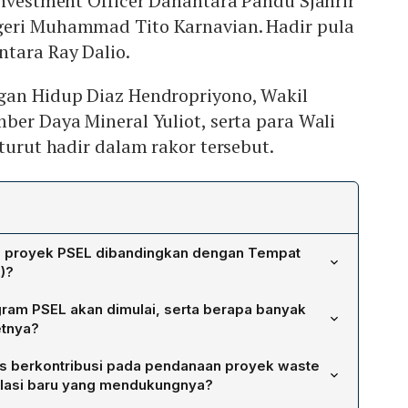
Investment Officer Danantara Pandu Sjahrir
eri Muhammad Tito Karnavian. Hadir pula
tara Ray Dalio.
gan Hidup Diaz Hendropriyono, Wakil
ber Daya Mineral Yuliot, serta para Wali
 turut hadir dalam rakor tersebut.
a proyek PSEL dibandingkan dengan Tempat
)?
 proyek PSEL mengurangi emisi gas rumah kaca 50‑90%
ram PSEL akan dimulai, serta berapa banyak
gkan bau menyengat serta pencemaran tanah akibat lindi,
etnya?
.000 rumah dengan energi terbarukan per unit,
rkan pada akhir Oktober di 4‑5 wilayah Jakarta,
an sehingga dapat dialokasikan untuk aktivitas ekonomi
s berkontribusi pada pendanaan proyek waste
ta Surabaya dan Surakarta. Secara keseluruhan, inisiatif
anah, serta menciptakan kebersihan lahan yang
ulasi baru yang mendukungnya?
i seluruh Indonesia untuk mengimplementasikan teknologi
ta. Semua manfaat ini menjadikan PSEL solusi inovatif