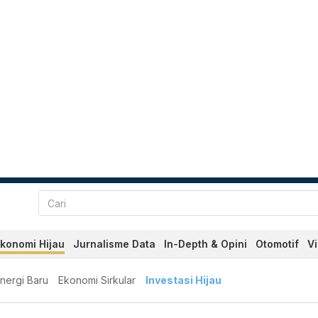
konomi Hijau
Jurnalisme Data
In-Depth & Opini
Otomotif
V
nergi Baru
Ekonomi Sirkular
Investasi Hijau