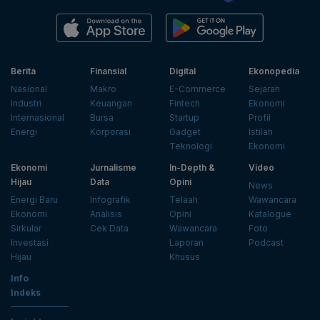
Berita
Finansial
Digital
Ekonopedia
Nasional
Makro
E-Commerce
Sejarah
Industri
Keuangan
Fintech
Ekonomi
Internasional
Bursa
Startup
Profil
Energi
Korporasi
Gadget
Istilah
Teknologi
Ekonomi
Ekonomi
Jurnalisme
In-Depth &
Video
Hijau
Data
Opini
News
Energi Baru
Infografik
Telaah
Wawancara
Ekonomi
Analisis
Opini
Katalogue
Sirkular
Cek Data
Wawancara
Foto
Investasi
Laporan
Podcast
Hijau
Khusus
Info
Indeks