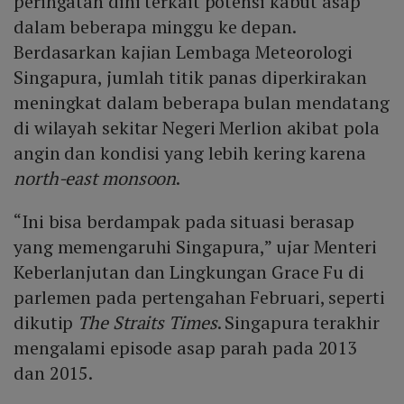
peringatan dini terkait potensi kabut asap
terutama bila aktivitas pembakaran lahan tidak
dalam beberapa minggu ke depan.
dikendalikan. Akibatnya, Indonesia berisiko kembali
Berdasarkan kajian Lembaga Meteorologi
menjadi kontributor utama kabut asap regional.
Singapura, jumlah titik panas diperkirakan
meningkat dalam beberapa bulan mendatang
di wilayah sekitar Negeri Merlion akibat pola
angin dan kondisi yang lebih kering karena
north-east monsoon
.
“Ini bisa berdampak pada situasi berasap
yang memengaruhi Singapura,” ujar Menteri
Keberlanjutan dan Lingkungan Grace Fu di
parlemen pada pertengahan Februari, seperti
dikutip
The Straits Times
. Singapura terakhir
mengalami episode asap parah pada 2013
dan 2015.