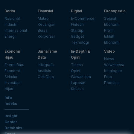
Berita
Finansial
Digital
Ekonopedia
Nasional
Makro
E-Commerce
Sejarah
Industri
Keuangan
Fintech
Ekonomi
Internasional
Bursa
Startup
Profil
Energi
Korporasi
Gadget
Istilah
Teknologi
Ekonomi
Ekonomi
Jurnalisme
In-Depth &
Video
Hijau
Data
Opini
News
Energi Baru
Infografik
Telaah
Wawancara
Ekonomi
Analisis
Opini
Katalogue
Sirkular
Cek Data
Wawancara
Foto
Investasi
Laporan
Podcast
Hijau
Khusus
Info
Indeks
Insight
Center
Databoks
Event