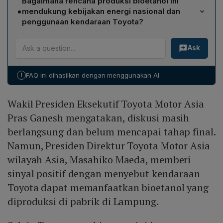
Bagaimana rencana produksi bioetanol ini
dimulai pada semester II tahun ini, dengan target
•
mendukung kebijakan energi nasional dan
produksi bioetanol dijadwalkan selesai pada tahun
penggunaan kendaraan Toyota?
2028.
Pabrik akan memanfaatkan sorgum seluas
Ask
6.000 hektare, sejalan dengan target pemerintah untuk
menerapkan E10 pada 2028. Bioetanol domestik yang
dihasilkan—dari sorgum, jagung, atau kelapa sawit—
!
FAQ ini dihasilkan dengan menggunakan AI
akan mengurangi ketergantungan pada impor bahan
bakar dan dapat dipakai pada kendaraan Toyota yang
Wakil Presiden Eksekutif Toyota Motor Asia
dirancang untuk memanfaatkan campuran bioetanol
tersebut.
Pras Ganesh mengatakan, diskusi masih
berlangsung dan belum mencapai tahap final.
Namun, Presiden Direktur Toyota Motor Asia
wilayah Asia, Masahiko Maeda, memberi
sinyal positif dengan menyebut kendaraan
Toyota dapat memanfaatkan bioetanol yang
diproduksi di pabrik di Lampung.