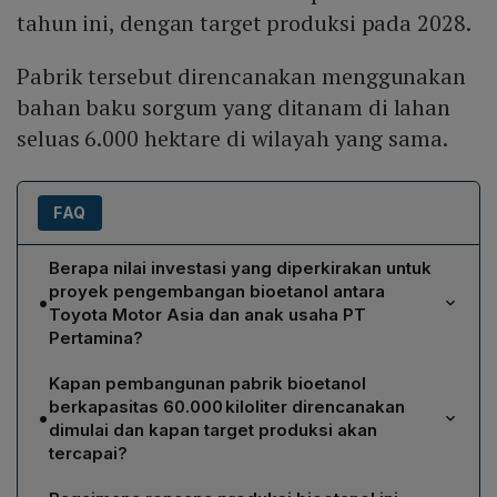
tahun ini, dengan target produksi pada 2028.
Pabrik tersebut direncanakan menggunakan
bahan baku sorgum yang ditanam di lahan
seluas 6.000 hektare di wilayah yang sama.
FAQ
Berapa nilai investasi yang diperkirakan untuk
proyek pengembangan bioetanol antara
•
Toyota Motor Asia dan anak usaha PT
Pertamina?
Investasi diperkirakan mencapai antara US$200 –
Kapan pembangunan pabrik bioetanol
300 juta, setara dengan kira‑kira Rp 3,4 triliun hingga
berkapasitas 60.000 kiloliter direncanakan
•
Rp 5,1 triliun untuk pembangunan pabrik bioetanol di
dimulai dan kapan target produksi akan
Indonesia.
tercapai?
Jika kesepakatan tercapai, pembangunan pabrik akan