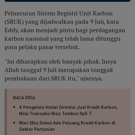
memudahkan interoperabilitas data lintas negara, dan
Peluncuran Sistem Registri Unit Karbon
memperkuat kepercayaan investor, sehingga SRUK
diharapkan dapat terhubung secara mulus dengan
(SRUK) yang dijadwalkan pada 9 Juli, kata
pasar karbon global.
Eddy, akan menjadi pintu bagi perdagangan
karbon nasional yang telah lama ditunggu
para pelaku pasar tersebut.
"Ini diharapkan oleh banyak pihak. Insya
Allah tanggal 9 Juli merupakan tonggak
pembukaan dari SRUK itu," ujarnya.
BACA JUGA
4 Pengelola Hutan Direstui Jual Kredit Karbon,
Nilai Transaksi Bisa Tembus Rp5 T
Mari Elka Sebut Ada Peluang Kredit Karbon di
Sektor Pertanian