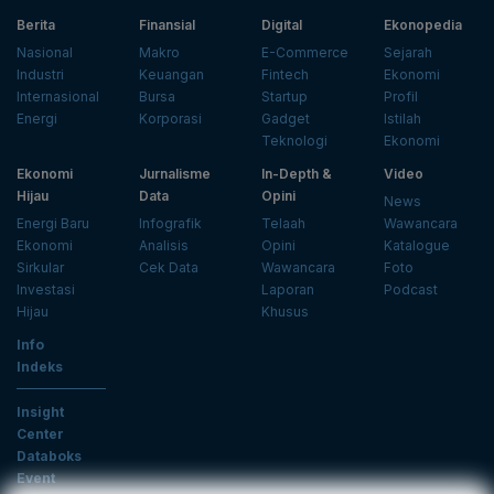
Berita
Finansial
Digital
Ekonopedia
Nasional
Makro
E-Commerce
Sejarah
Industri
Keuangan
Fintech
Ekonomi
Internasional
Bursa
Startup
Profil
Energi
Korporasi
Gadget
Istilah
Teknologi
Ekonomi
Ekonomi
Jurnalisme
In-Depth &
Video
Hijau
Data
Opini
News
Energi Baru
Infografik
Telaah
Wawancara
Ekonomi
Analisis
Opini
Katalogue
Sirkular
Cek Data
Wawancara
Foto
Investasi
Laporan
Podcast
Hijau
Khusus
Info
Indeks
Insight
Center
Databoks
Event