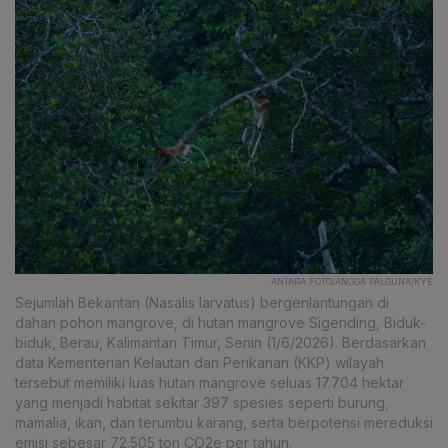
ANTARA FOTO/ANGGA PALGUNA/KYE
Sejumlah Bekantan (Nasalis larvatus) bergenlantungan di
dahan pohon mangrove, di hutan mangrove Sigending, Biduk-
biduk, Berau, Kalimantan Timur, Senin (1/6/2026). Berdasarkan
data Kementerian Kelautan dan Perikanan (KKP) wilayah
tersebut memiliki luas hutan mangrove seluas 17.704 hektar
yang menjadi habitat sekitar 397 spesies seperti burung,
mamalia, ikan, dan terumbu karang, serta berpotensi mereduksi
emisi sebesar 72.505 ton CO2e per tahun.