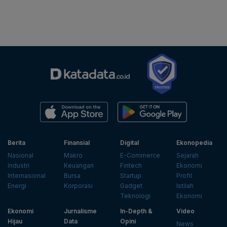
Berita
Finansial
Digital
Ekonopedia
Nasional
Makro
E-Commerce
Sejarah
Industri
Keuangan
Fintech
Ekonomi
Internasional
Bursa
Startup
Profil
Energi
Korporasi
Gadget
Istilah
Teknologi
Ekonomi
Ekonomi
Jurnalisme
In-Depth &
Video
Hijau
Data
Opini
News