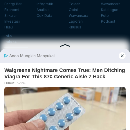
Energi Baru
Infografik
Telaah
Wawancara
Ekonomi
Analisis
Opini
Katalogue
Sirkular
Cek Data
Wawancara
Foto
Investasi
Laporan
Podcast
Hijau
Khusus
Info
Indeks
Insight
Center
Databoks
Event
KatadataOto
Langganan Newsletter
Email
Daftar
Ikuti Kami