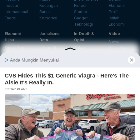
Industri
Keuangan
Fintech
Ekonomi
Internasional
Bursa
Startup
Profil
Energi
Korporasi
Gadget
Istilah
Teknologi
Ekonomi
Ekonomi
Jurnalisme
In-Depth &
Video
Hijau
Data
Opini
News
Energi Baru
Infografik
Telaah
Wawancara
Ekonomi
Analisis
Opini
Katalogue
Sirkular
Cek Data
Wawancara
Foto
Investasi
Laporan
Podcast
Hijau
Khusus
Info
Indeks
Insight
Center
Databoks
Event
KatadataOto