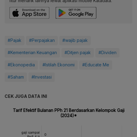
fitur menarik lainnya lewat aplikasi mobile Katadata.
#Pajak
#Perpajakan
#wajib pajak
#Kementerian Keuangan
#Ditjen pajak
#Dividen
#Ekonopedia
#Istilah Ekonomi
#Educate Me
#Saham
#Investasi
CEK JUGA DATA INI