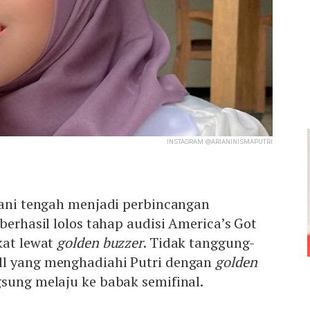
INSTAGRAM @ARIANINISMAPUTRI
iani tengah menjadi perbincangan
berhasil lolos tahap audisi America’s Got
kat lewat
golden buzzer
. Tidak tanggung-
ll yang menghadiahi Putri dengan
golden
gsung melaju ke babak semifinal.