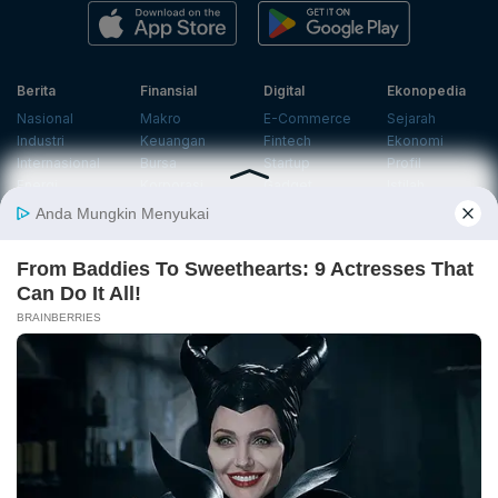
Berita
Finansial
Digital
Ekonopedia
Nasional
Makro
E-Commerce
Sejarah
Industri
Keuangan
Fintech
Ekonomi
Internasional
Bursa
Startup
Profil
Energi
Korporasi
Gadget
Istilah
Teknologi
Ekonomi
Ekonomi
Jurnalisme
In-Depth &
Video
Hijau
Data
Opini
News
Energi Baru
Infografik
Telaah
Wawancara
Ekonomi
Analisis
Opini
Katalogue
Sirkular
Cek Data
Wawancara
Foto
Investasi
Laporan
Podcast
Hijau
Khusus
Info
Indeks
Insight