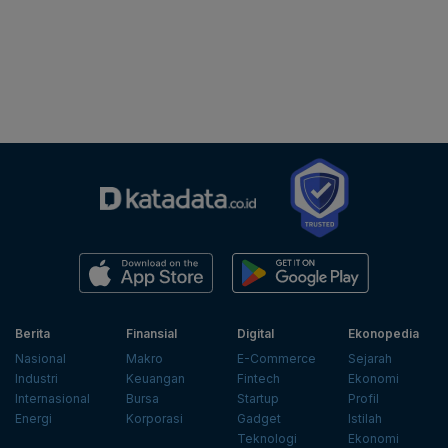
Berita
Finansial
Digital
Ekonopedia
Nasional
Makro
E-Commerce
Sejarah
Industri
Keuangan
Fintech
Ekonomi
Internasional
Bursa
Startup
Profil
Energi
Korporasi
Gadget
Istilah
Teknologi
Ekonomi