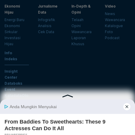
Ekonomi
Jurnalisme
In-Depth &
Video
Hijau
Data
Opini
News
Energi Baru
Infografik
Telaah
Wawancara
Ekonomi
Analisis
Opini
Katalogue
Sirkular
Cek Data
Wawancara
Foto
Investasi
Laporan
Podcast
Hijau
Khusus
Info
Indeks
Insight
Center
Databoks
Event
KatadataOto
Langganan Newsletter
Email
Daftar