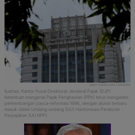
ARIEF KAMALUDIN | KATADATA
Ilustrasi, Kantor Pusat Direktorat Jenderal Pajak (DJP).
Ketentuan mengenai Pajak Penghasilan (PPh) terus mengalami
perkembangan pasca-reformasi 1998, dengan aturan terbaru
masuk dalam Undang-undang (UU) Harmonisasi Peraturan
Perpajakan (UU HPP).