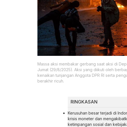
Massa aksi membakar gerbang saat aksi di De
Jumat (29/8/2025). Aksi yang diikuti oleh ber
kenaikan tunjangan Anggota DPR RI serta peng
berakhir ricuh.
RINGKASAN
Kerusuhan besar terjadi di Ind
krisis moneter dan mengakibat
ketimpangan sosial dan kebijak