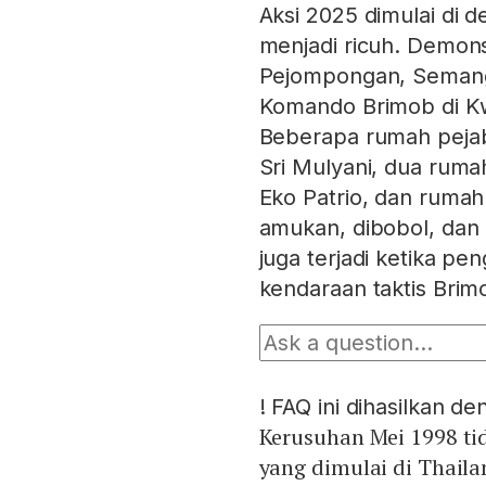
Aksi 2025 dimulai d
menjadi ricuh. Demons
Pejompongan, Semang
Komando Brimob di Kwi
Beberapa rumah peja
Sri Mulyani, dua rum
Eko Patrio, dan rumah
amukan, dibobol, dan 
juga terjadi ketika pe
kendaraan taktis Bri
!
FAQ ini dihasilkan d
Kerusuhan Mei 1998 tid
yang dimulai di Thaila