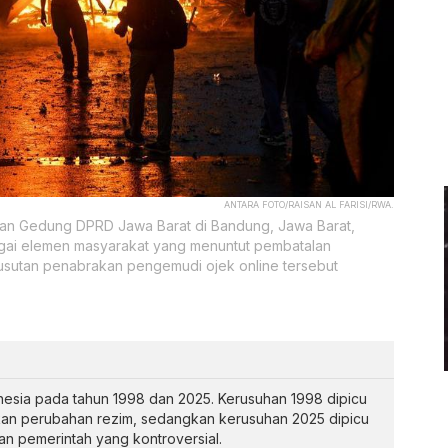
ANTARA FOTO/RAISAN AL FARISI/RWA.
pan Gedung DPRD Jawa Barat di Bandung, Jawa Barat,
bagai elemen masyarakat yang menuntut pembatalan
usutan penabrakan pengemudi ojek online tersebut
onesia pada tahun 1998 dan 2025. Kerusuhan 1998 dipicu
kan perubahan rezim, sedangkan kerusuhan 2025 dipicu
an pemerintah yang kontroversial.