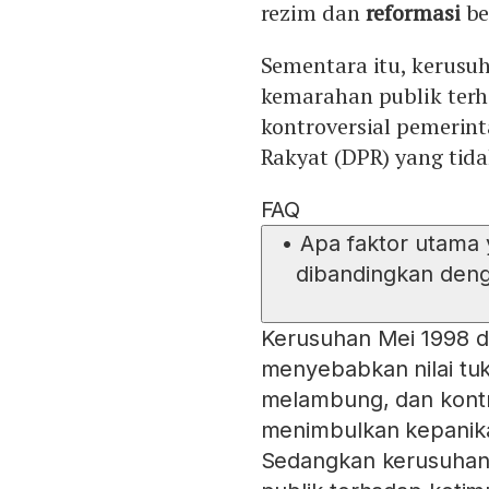
rezim dan
reformasi
be
Sementara itu, kerusu
kemarahan publik terh
kontroversial pemerint
Rakyat (DPR) yang tida
FAQ
•
Apa faktor utama
dibandingkan deng
Kerusuhan Mei 1998 di
menyebabkan nilai tukar
melambung, dan kontr
menimbulkan kepanikan
Sedangkan kerusuhan