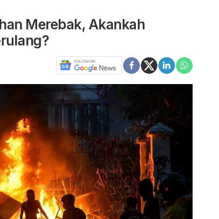
ahan Merebak, Akankah
erulang?