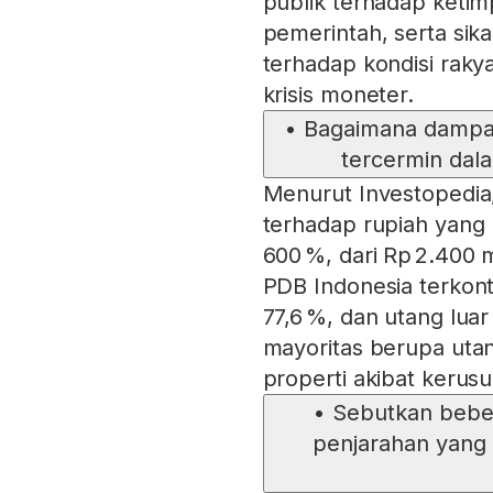
publik terhadap ketimp
pemerintah, serta sik
terhadap kondisi raky
krisis moneter.
•
Bagaimana dampak
tercermin dala
Menurut Investopedia
terhadap rupiah yang 
600 %, dari Rp 2.400 m
PDB Indonesia terkont
77,6 %, dan utang luar
mayoritas berupa uta
properti akibat kerusu
•
Sebutkan bebe
penjarahan yang 