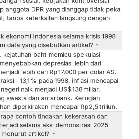
angan sosial, kebijakan kontroversial
ap anggota DPR yang dianggap tidak peka
at, tanpa keterkaitan langsung dengan
 ekonomi Indonesia selama krisis 1998
m data yang disebutkan artikel?
, kejatuhan baht memicu spekulasi
menyebabkan depresiasi lebih dari
enjadi lebih dari Rp 17.000 per dolar AS.
raksi −13,1 % pada 1998, inflasi mencapai
 negeri naik menjadi US$ 138 miliar,
ng swasta dan antarbank. Kerugian
han diperkirakan mencapai Rp 2,5 triliun.
rapa contoh tindakan kekerasan dan
terjadi selama aksi demonstrasi 2025
menurut artikel?