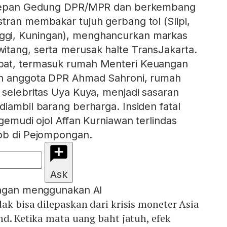
i depan Gedung DPR/MPR dan berkembang
tran membakar tujuh gerbang tol (Slipi,
gi, Kuningan), menghancurkan markas
tang, serta merusak halte TransJakarta.
bat, termasuk rumah Menteri Keuangan
ah anggota DPR Ahmad Sahroni, rumah
 selebritas Uya Kuya, menjadi sasaran
diambil barang berharga. Insiden fatal
ngemudi ojol Affan Kurniawan terlindas
mob di Pejompongan.
Ask
engan menggunakan AI
ak bisa dilepaskan dari krisis moneter Asia
nd. Ketika mata uang baht jatuh, efek