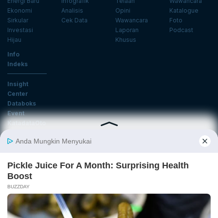
Energi Baru
Infografik
Telaah
Wawancara
Ekonomi
Analisis
Opini
Katalogue
Sirkular
Cek Data
Wawancara
Foto
Investasi
Laporan
Podcast
Hijau
Khusus
Info
Indeks
Insight
Center
Databoks
Event
KatadataOto
Langganan Newsletter
Email
Daftar
Ikuti Kami