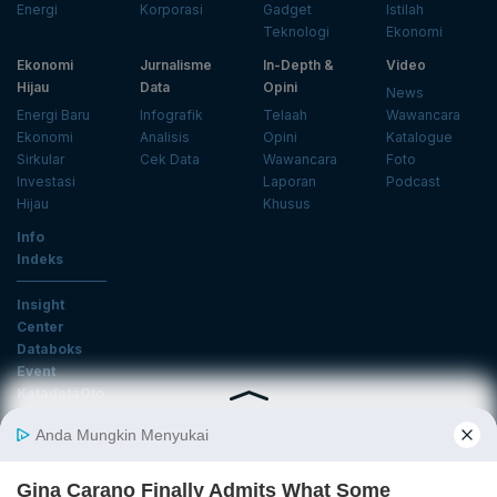
Energi
Korporasi
Gadget
Istilah
Teknologi
Ekonomi
Ekonomi
Jurnalisme
In-Depth &
Video
Hijau
Data
Opini
News
Energi Baru
Infografik
Telaah
Wawancara
Ekonomi
Analisis
Opini
Katalogue
Sirkular
Cek Data
Wawancara
Foto
Investasi
Laporan
Podcast
Hijau
Khusus
Info
Indeks
Insight
Center
Databoks
Event
KatadataOto
Langganan Newsletter
Email