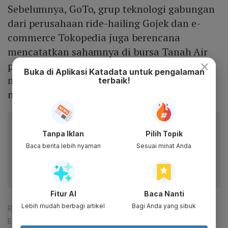
Sebelumnya, GoTo, grup teknologi gabungan
dari perusahaan ride-hailing Gojek dan e-
commerce Tokopedia juga berencana
mencatatkan sahamnya di bursa Tanah Air
×
pada tahun ini. Berdasarkan data BEI, GoTo
Buka di Aplikasi Katadata untuk pengalaman
merupakan startup teknologi terbesar yang
terbaik!
memiliki valuasi US$ 18 miliar.
Baca artikel ini lewat aplikasi mobile.
Tanpa Iklan
Pilih Topik
Dapatkan pengalaman membaca lebih nyaman dan nikmati
Baca berita lebih nyaman
Sesuai minat Anda
fitur menarik lainnya lewat aplikasi mobile Katadata.
Fitur AI
Baca Nanti
Lebih mudah berbagi artikel
Bagi Anda yang sibuk
Reporter:
Ihya Ulum Aldin
Editor:
Lavinda