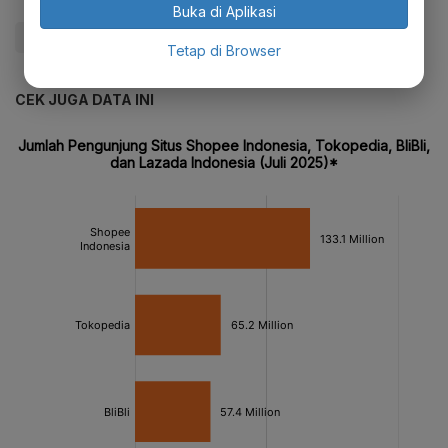
Buka di Aplikasi
#Blibli
#IPO
#IPO Unicorn
#Bursa Efek Indonesia
Tetap di Browser
CEK JUGA DATA INI