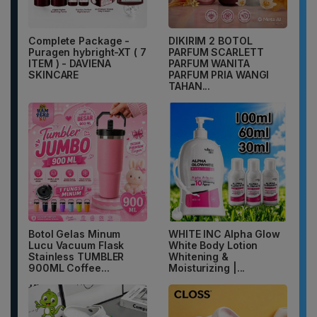
Complete Package -
DIKIRIM 2 BOTOL
Puragen hybright-XT ( 7
PARFUM SCARLETT
ITEM ) - DAVIENA
PARFUM WANITA
SKINCARE
PARFUM PRIA WANGI
TAHAN...
Botol Gelas Minum
WHITE INC Alpha Glow
Lucu Vacuum Flask
White Body Lotion
Stainless TUMBLER
Whitening &
900ML Coffee...
Moisturizing |...