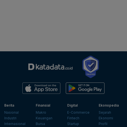
Berita
Finansial
Digital
Ekonopedia
Nasional
Makro
E-Commerce
Sejarah
Industri
Keuangan
Fintech
Ekonomi
Internasional
Bursa
Startup
Profil