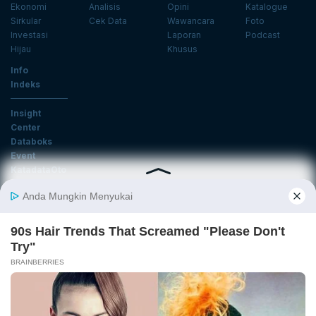
Ekonomi
Analisis
Opini
Katalogue
Sirkular
Cek Data
Wawancara
Foto
Investasi
Laporan
Podcast
Hijau
Khusus
Info
Indeks
Insight
Center
Databoks
Event
KatadataOto
Langganan Newsletter
Email
Daftar
Ikuti Kami