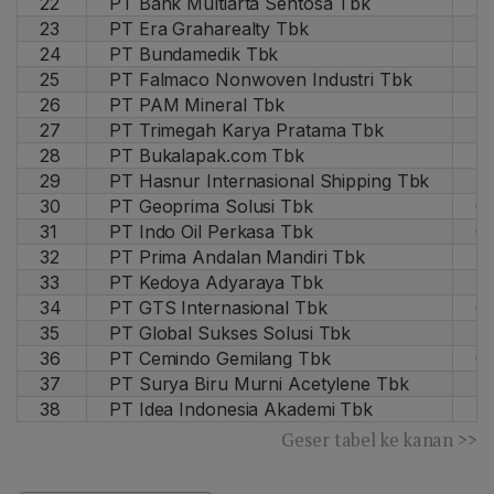
22
PT Bank Multiarta Sentosa Tbk
M
23
PT Era Graharealty Tbk
I
24
PT Bundamedik Tbk
B
25
PT Falmaco Nonwoven Industri Tbk
F
26
PT PAM Mineral Tbk
N
27
PT Trimegah Karya Pratama Tbk
U
28
PT Bukalapak.com Tbk
B
29
PT Hasnur Internasional Shipping Tbk
H
30
PT Geoprima Solusi Tbk
G
31
PT Indo Oil Perkasa Tbk
O
32
PT Prima Andalan Mandiri Tbk
M
33
PT Kedoya Adyaraya Tbk
R
34
PT GTS Internasional Tbk
G
35
PT Global Sukses Solusi Tbk
R
36
PT Cemindo Gemilang Tbk
C
37
PT Surya Biru Murni Acetylene Tbk
S
38
PT Idea Indonesia Akademi Tbk
I
Geser tabel ke kanan >>