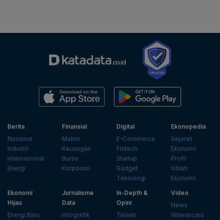
Berita
Finansial
Digital
Ekonopedia
Nasional
Makro
E-Commerce
Sejarah
Industri
Keuangan
Fintech
Ekonomi
Internasional
Bursa
Startup
Profil
Energi
Korporasi
Gadget
Istilah
Teknologi
Ekonomi
Ekonomi
Jurnalisme
In-Depth &
Video
Hijau
Data
Opini
News
Energi Baru
Infografik
Telaah
Wawancara