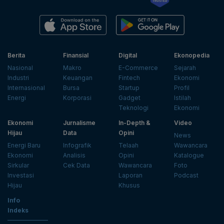
Berita
Finansial
Digital
Ekonopedia
Nasional
Makro
E-Commerce
Sejarah
Industri
Keuangan
Fintech
Ekonomi
Internasional
Bursa
Startup
Profil
Energi
Korporasi
Gadget
Istilah
Teknologi
Ekonomi
Ekonomi
Jurnalisme
In-Depth &
Video
Hijau
Data
Opini
News
Energi Baru
Infografik
Telaah
Wawancara
Ekonomi
Analisis
Opini
Katalogue
Sirkular
Cek Data
Wawancara
Foto
Investasi
Laporan
Podcast
Hijau
Khusus
Info
Indeks