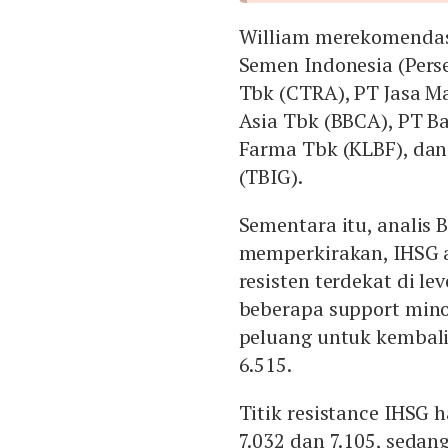
William merekomendas
Semen Indonesia (Pers
Tbk (CTRA), PT Jasa Ma
Asia Tbk (BBCA), PT B
Farma Tbk (KLBF), dan
(TBIG).
Sementara itu, analis 
memperkirakan, IHSG 
resisten terdekat di le
beberapa support minor
peluang untuk kembali 
6.515.
Titik resistance IHSG h
7.032 dan 7.105, sedang