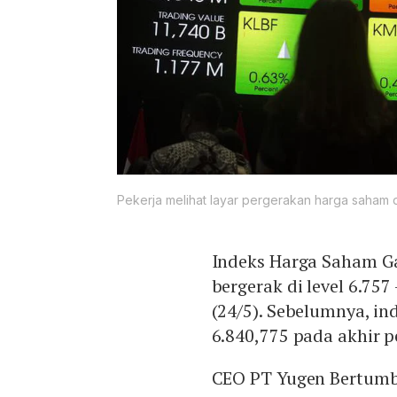
Pekerja melihat layar pergerakan harga saham d
Indeks Harga Saham G
bergerak di level 6.75
(24/5). Sebelumnya, in
6.840,775 pada akhir p
CEO PT Yugen Bertumbu