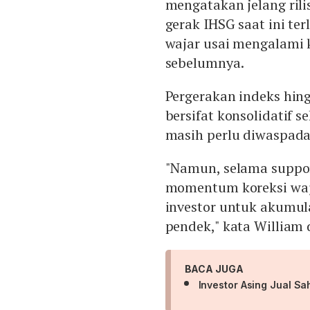
mengatakan jelang rili
gerak IHSG saat ini ter
wajar usai mengalami 
sebelumnya.
Pergerakan indeks hin
bersifat konsolidatif s
masih perlu diwaspadai
"Namun, selama suppor
momentum koreksi waj
investor untuk akumul
pendek," kata William d
BACA JUGA
Investor Asing Jual S