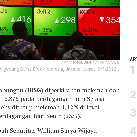
AR
ANTARA FOTO/MUHAMMAD ADIMAJA/WSJ.
i gedung Bursa Efek Indonesia, Jakarta, Jumat (8/4/2022).
abungan (
IHSG
) diperkirakan melemah dan
7 - 6.875 pada perdagangan hari Selasa
deks ditutup melemah 1,12% di level
erdagangan hari Senin (23/5).
h Sekuritas William Surya Wijaya