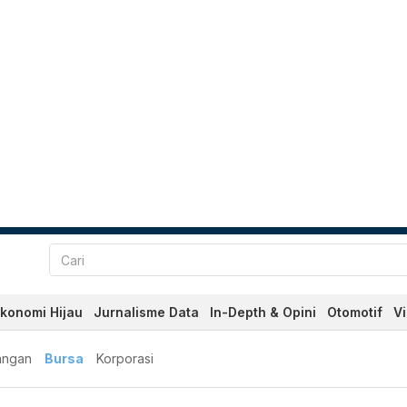
konomi Hijau
Jurnalisme Data
In-Depth & Opini
Otomotif
V
angan
Bursa
Korporasi