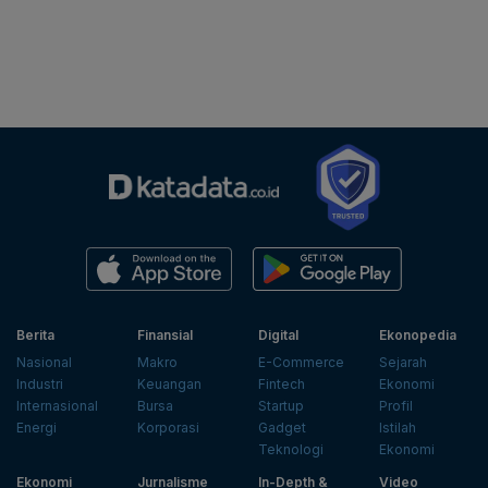
Berita
Finansial
Digital
Ekonopedia
Nasional
Makro
E-Commerce
Sejarah
Industri
Keuangan
Fintech
Ekonomi
Internasional
Bursa
Startup
Profil
Energi
Korporasi
Gadget
Istilah
Teknologi
Ekonomi
Ekonomi
Jurnalisme
In-Depth &
Video