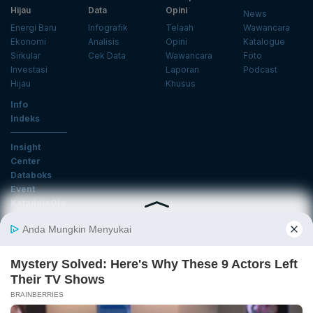
Hijau
Data
Opini
News
Energi Baru
Infografik
Telaah
Wawancara
Ekonomi
Analisis
Opini
Katalogue
Sirkular
Cek Data
Wawancara
Foto
Investasi
Laporan
Podcast
Hijau
Khusus
Info
Indeks
Insight
Center
Databoks
Event
KatadataOto
Langganan Newsletter
Email
Daftar
Ikuti Kami