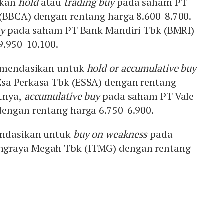
ikan
hold
atau
trading buy
pada saham PT
 (BBCA) dengan rentang harga 8.600-8.700.
uy
pada saham PT Bank Mandiri Tbk (BMRI)
9.950-10.100.
komendasikan untuk
hold or accumulative buy
sa Perkasa Tbk (ESSA) dengan rentang
tnya,
accumulative buy
pada saham PT Vale
dengan rentang harga 6.750-6.900.
endasikan untuk
buy on weakness
pada
graya Megah Tbk (ITMG) dengan rentang