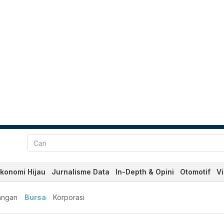
konomi Hijau
Jurnalisme Data
In-Depth & Opini
Otomotif
V
angan
Bursa
Korporasi