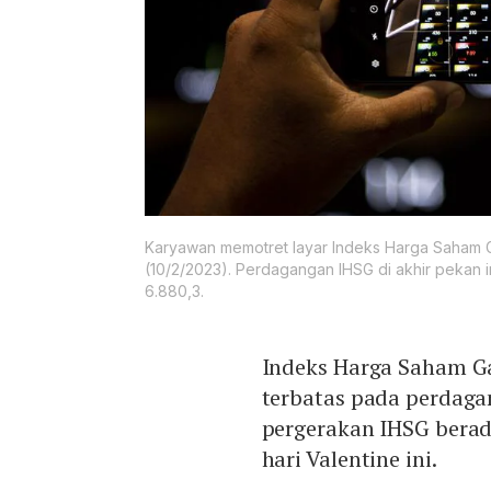
Karyawan memotret layar Indeks Harga Saham G
(10/2/2023). Perdagangan IHSG di akhir pekan i
6.880,3.
Indeks Harga Saham 
terbatas pada perdaga
pergerakan IHSG berad
hari Valentine ini.