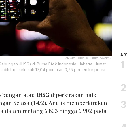
AR
ANTARA FOTO/SIGID KURNIAWAN/YU
abungan (IHSG) di Bursa Efek Indonesia, Jakarta, Jumat
ni ditutup melemah 17,04 poin atau 0,25 persen ke posisi
Gabungan atau
IHSG
diperkirakan naik
ngan Selasa (14/2). Analis memperkirakan
a dalam rentang 6.803 hingga 6.902 pada