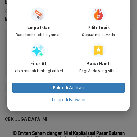
khususnya milenial,” kata
PR & Corporate
Communication Lead
Bibit William dalam
keterangan resmi, Kamis (15/6).
Tanpa Iklan
Pilih Topik
Baca berita lebih nyaman
Sesuai minat Anda
Baca artikel ini lewat aplikasi mobile.
Dapatkan pengalaman membaca lebih nyaman dan nikmati
fitur menarik lainnya lewat aplikasi mobile Katadata.
Fitur AI
Baca Nanti
Lebih mudah berbagi artikel
Bagi Anda yang sibuk
Buka di Aplikasi
#BEI
#Pasar Modal
#Syariah
Tetap di Browser
#Reksa Dana Syariah
#OJK
#Update Me
CEK JUGA DATA INI