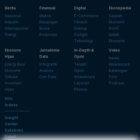
Berita
Finansial
Digital
Ekonopedia
Nasional
Makro
E-Commerce
Sejarah
Industri
Keuangan
Fintech
Ekonomi
Internasional
Bursa
Startup
Profil
Energi
Korporasi
Gadget
Istilah
Teknologi
Ekonomi
Ekonomi
Jurnalisme
In-Depth &
Video
Hijau
Data
Opini
News
Energi Baru
Infografik
Telaah
Wawancara
Ekonomi
Analisis
Opini
Katalogue
Sirkular
Cek Data
Wawancara
Foto
Investasi
Laporan
Podcast
Hijau
Khusus
Info
Indeks
Insight
Center
Databoks
Event