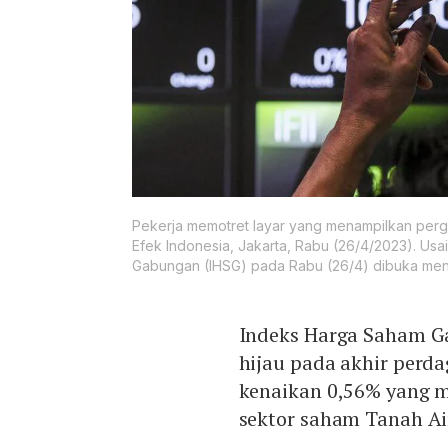
Pekerja memotret layar yang menampilkan per
Efek Indonesia, Jakarta, Rabu (26/4/2023). Us
Gabungan (IHSG) pada Rabu (26/4) dibuka meng
Indeks Harga Saham G
hijau pada akhir perda
kenaikan 0,56% yang m
sektor saham Tanah Ai