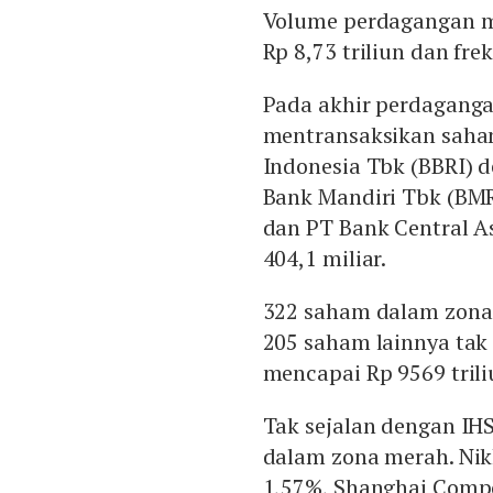
Volume perdagangan me
Rp 8,73 triliun dan fre
Pada akhir perdagangan 
mentransaksikan saham
Indonesia Tbk (BBRI) de
Bank Mandiri Tbk (BMRI
dan PT Bank Central As
404,1 miliar.
322 saham dalam zona 
205 saham lainnya tak 
mencapai Rp 9569 trili
Tak sejalan dengan IHS
dalam zona merah. Nik
1,57%, Shanghai Compo