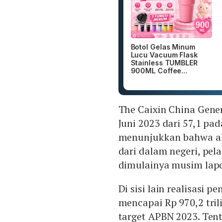
Botol Gelas Minum
Lucu Vacuum Flask
Stainless TUMBLER
900ML Coffee...
The Caixin China Gener
Juni 2023 dari 57,1 pa
menunjukkan bahwa ak
dari dalam negeri, pe
dimulainya musim lapo
Di sisi lain realisasi 
mencapai Rp 970,2 tril
target APBN 2023. Ten