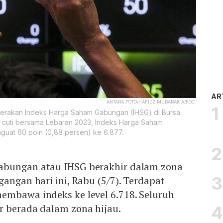
AR
ANTARA FOTO/HAFIDZ MUBARAK A/FOC.
gerakan Indeks Harga Saham Gabungan (IHSG) di Bursa
ai cuti bersama Lebaran 2023, Indeks Harga Saham
uat 60 poin (0,88 persen) ke 6.877.
abungan atau IHSG berakhir dalam zona
gangan hari ini, Rabu (5/7). Terdapat
embawa indeks ke level 6.718. Seluruh
r berada dalam zona hijau.