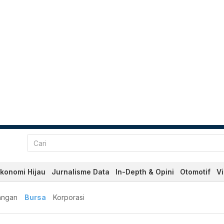
konomi Hijau
Jurnalisme Data
In-Depth & Opini
Otomotif
V
angan
Bursa
Korporasi