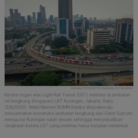
ANTARA FOTO/ADITYA PRADANA PUTRA/AWW.
Kereta ringan atau Light Rail Transit (LRT) melintas di jembatan
rel lengkung (longspan) LRT Kuningan, Jakarta, Rabu
(2/8/2023). Wakil Menteri BUMN Kartika Wirjoatmodjo
menyebutkan konstruksi jembatan lengkung dari Gatot Subroto
menuju ke Kuningan salah desain sehingga menyebaBkan
rangkaian kereta LRT yang melintas harus berjalan melambat.