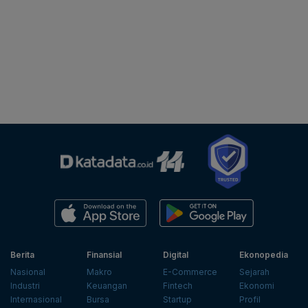
Berita
Finansial
Digital
Ekonopedia
Nasional
Makro
E-Commerce
Sejarah
Industri
Keuangan
Fintech
Ekonomi
Internasional
Bursa
Startup
Profil