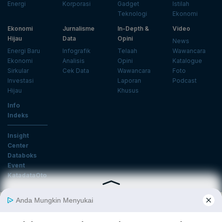
Energi
Korporasi
Gadget
Istilah
Teknologi
Ekonomi
Ekonomi
Jurnalisme
In-Depth &
Video
Hijau
Data
Opini
News
Energi Baru
Infografik
Telaah
Wawancara
Ekonomi
Analisis
Opini
Katalogue
Sirkular
Cek Data
Wawancara
Foto
Investasi
Laporan
Podcast
Hijau
Khusus
Info
Indeks
Insight
Center
Databoks
Event
KatadataOto
Langganan Newsletter
Email