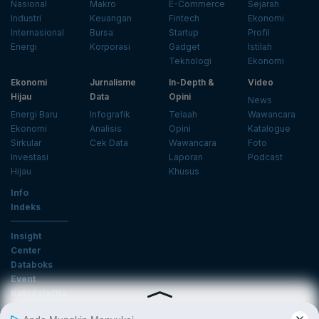
Nasional
Makro
E-Commerce
Sejarah
Industri
Keuangan
Fintech
Ekonomi
Internasional
Bursa
Startup
Profil
Energi
Korporasi
Gadget
Istilah
Teknologi
Ekonomi
Ekonomi
Jurnalisme
In-Depth &
Video
Hijau
Data
Opini
News
Energi Baru
Infografik
Telaah
Wawancara
Ekonomi
Analisis
Opini
Katalogue
Sirkular
Cek Data
Wawancara
Foto
Investasi
Laporan
Podcast
Hijau
Khusus
Info
Indeks
Insight
Center
Databoks
Event
KatadataOto