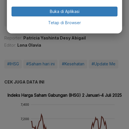
fitur menarik lainnya lewat aplikasi mobile Katadata.
Buka di Aplikasi
Tetap di Browser
Reporter:
Patricia Yashinta Desy Abigail
Editor:
Lona Olavia
#IHSG
#Saham hari ini
#Kesehatan
#Update Me
CEK JUGA DATA INI