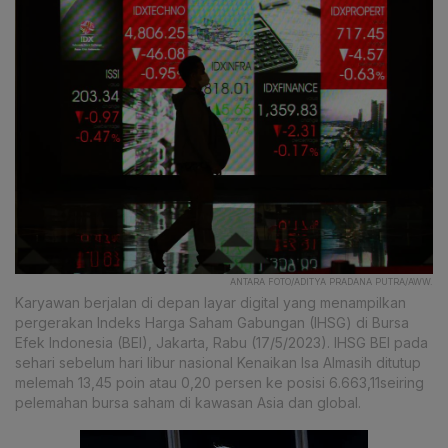
ANTARA FOTO/ADITYA PRADANA PUTRA/AWW.
Karyawan berjalan di depan layar digital yang menampilkan
pergerakan Indeks Harga Saham Gabungan (IHSG) di Bursa
Efek Indonesia (BEI), Jakarta, Rabu (17/5/2023). IHSG BEI pada
sehari sebelum hari libur nasional Kenaikan Isa Almasih ditutup
melemah 13,45 poin atau 0,20 persen ke posisi 6.663,11seiring
pelemahan bursa saham di kawasan Asia dan global.