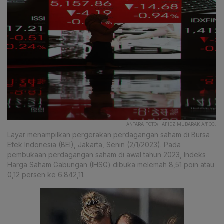
ANTARA FOTO/HAFIDZ MUBARAK A/FOC.
Layar menampilkan pergerakan perdagangan saham di Bursa
Efek Indonesia (BEI), Jakarta, Senin (2/1/2023). Pada
pembukaan perdagangan saham di awal tahun 2023, Indeks
Harga Saham Gabungan (IHSG) dibuka melemah 8,51 poin atau
0,12 persen ke 6.842,11.