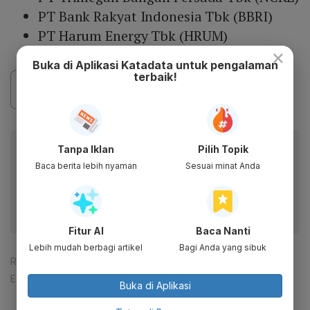
PT Bank Rakyat Indonesia Tbk (BBRI)
PT Harum Energy Tbk (HRUM)
×
Buka di Aplikasi Katadata untuk pengalaman
terbaik!
Baca artikel ini lewat aplikasi mobile.
Tanpa Iklan
Pilih Topik
Baca berita lebih nyaman
Sesuai minat Anda
Dapatkan pengalaman membaca lebih nyaman dan nikmati
fitur menarik lainnya lewat aplikasi mobile Katadata.
Fitur AI
Baca Nanti
Lebih mudah berbagi artikel
Bagi Anda yang sibuk
Reporter:
Zahwa Madjid
Editor:
Lona Olavia
Buka di Aplikasi