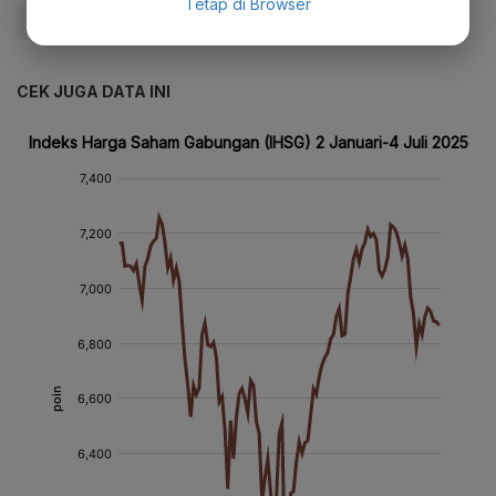
Tetap di Browser
#IHSG
#Saham hari ini
#BEI
#Update Me
CEK JUGA DATA INI