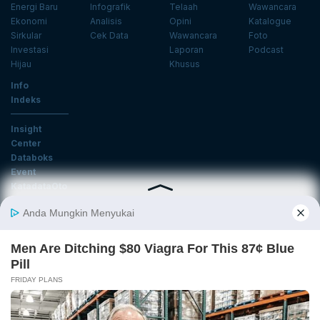
Energi Baru
Infografik
Telaah
Wawancara
Ekonomi
Analisis
Opini
Katalogue
Sirkular
Cek Data
Wawancara
Foto
Investasi
Laporan
Podcast
Hijau
Khusus
Info
Indeks
Insight
Center
Databoks
Event
KatadataOto
Langganan Newsletter
Email
Daftar
Ikuti Kami